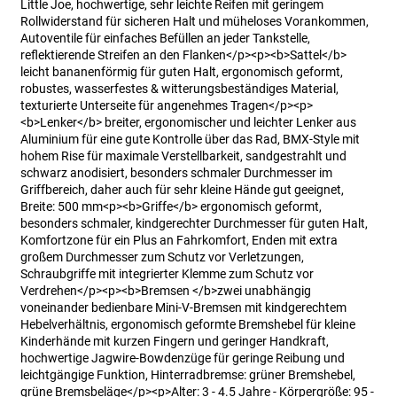
Little Joe, hochwertige, sehr leichte Reifen mit geringem
Rollwiderstand für sicheren Halt und müheloses Vorankommen,
Autoventile für einfaches Befüllen an jeder Tankstelle,
reflektierende Streifen an den Flanken</p><p><b>Sattel</b>
leicht bananenförmig für guten Halt, ergonomisch geformt,
robustes, wasserfestes & witterungsbeständiges Material,
texturierte Unterseite für angenehmes Tragen</p><p>
<b>Lenker</b> breiter, ergonomischer und leichter Lenker aus
Aluminium für eine gute Kontrolle über das Rad, BMX-Style mit
hohem Rise für maximale Verstellbarkeit, sandgestrahlt und
schwarz anodisiert, besonders schmaler Durchmesser im
Griffbereich, daher auch für sehr kleine Hände gut geeignet,
Breite: 500 mm<p><b>Griffe</b> ergonomisch geformt,
besonders schmaler, kindgerechter Durchmesser für guten Halt,
Komfortzone für ein Plus an Fahrkomfort, Enden mit extra
großem Durchmesser zum Schutz vor Verletzungen,
Schraubgriffe mit integrierter Klemme zum Schutz vor
Verdrehen</p><p><b>Bremsen </b>zwei unabhängig
voneinander bedienbare Mini-V-Bremsen mit kindgerechtem
Hebelverhältnis, ergonomisch geformte Bremshebel für kleine
Kinderhände mit kurzen Fingern und geringer Handkraft,
hochwertige Jagwire-Bowdenzüge für geringe Reibung und
leichtgängige Funktion, Hinterradbremse: grüner Bremshebel,
grüne Bremsbeläge</p><p>Alter: 3 - 4.5 Jahre - Körpergröße: 95 -