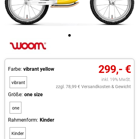
299,- €
Farbe:
vibrant yellow
inkl. 19% MwSt.
vibrant
zzgl. 78,99 €
Versandkosten & Gewicht
yellow
Größe:
one size
one
size
Rahmenform:
Kinder
Kinder