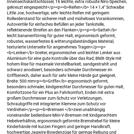
Innensechskantschlüssel, 16 leichte, extra robuste Niro-Speichen,
gekreuzt eingespeicht</p><p><b>Reifen</b> 14 × 1,4" Schwalbe
Little Joe, hochwertige, sehr leichte Reifen mit geringem
Rollwiderstand für sicheren Halt und müheloses Vorankommen,
Autoventile für einfaches Befüllen an jeder Tankstelle,
reflektierende Streifen an den Flanken</p><p><b>Sattel</b>
leicht bananenförmig für guten Halt, ergonomisch geformt,
robustes, wasserfestes & witterungsbeständiges Material,
texturierte Unterseite für angenehmes Tragen</p><p>
<b>Lenker</b> breiter, ergonomischer und leichter Lenker aus
Aluminium für eine gute Kontrolle über das Rad, BMX-Style mit
hohem Rise für maximale Verstellbarkeit, sandgestrahlt und
schwarz anodisiert, besonders schmaler Durchmesser im
Griffbereich, daher auch für sehr kleine Hände gut geeignet,
Breite: 500 mm<p><b>Griffe</b> ergonomisch geformt,
besonders schmaler, kindgerechter Durchmesser für guten Halt,
Komfortzone für ein Plus an Fahrkomfort, Enden mit extra
großem Durchmesser zum Schutz vor Verletzungen,
Schraubgriffe mit integrierter Klemme zum Schutz vor
Verdrehen</p><p><b>Bremsen </b>zwei unabhängig
voneinander bedienbare Mini-V-Bremsen mit kindgerechtem
Hebelverhältnis, ergonomisch geformte Bremshebel für kleine
Kinderhände mit kurzen Fingern und geringer Handkraft,
hochwertige Jagwire-Bowdenzüge für geringe Reibung und