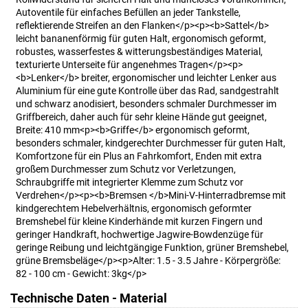
Autoventile für einfaches Befüllen an jeder Tankstelle,
reflektierende Streifen an den Flanken</p><p><b>Sattel</b>
leicht bananenförmig für guten Halt, ergonomisch geformt,
robustes, wasserfestes & witterungsbeständiges Material,
texturierte Unterseite für angenehmes Tragen</p><p>
<b>Lenker</b> breiter, ergonomischer und leichter Lenker aus
Aluminium für eine gute Kontrolle über das Rad, sandgestrahlt
und schwarz anodisiert, besonders schmaler Durchmesser im
Griffbereich, daher auch für sehr kleine Hände gut geeignet,
Breite: 410 mm<p><b>Griffe</b> ergonomisch geformt,
besonders schmaler, kindgerechter Durchmesser für guten Halt,
Komfortzone für ein Plus an Fahrkomfort, Enden mit extra
großem Durchmesser zum Schutz vor Verletzungen,
Schraubgriffe mit integrierter Klemme zum Schutz vor
Verdrehen</p><p><b>Bremsen </b>Mini-V-Hinterradbremse mit
kindgerechtem Hebelverhältnis, ergonomisch geformter
Bremshebel für kleine Kinderhände mit kurzen Fingern und
geringer Handkraft, hochwertige Jagwire-Bowdenzüge für
geringe Reibung und leichtgängige Funktion, grüner Bremshebel,
grüne Bremsbeläge</p><p>Alter: 1.5 - 3.5 Jahre - Körpergröße:
82 - 100 cm - Gewicht: 3kg</p>
Technische Daten - Material