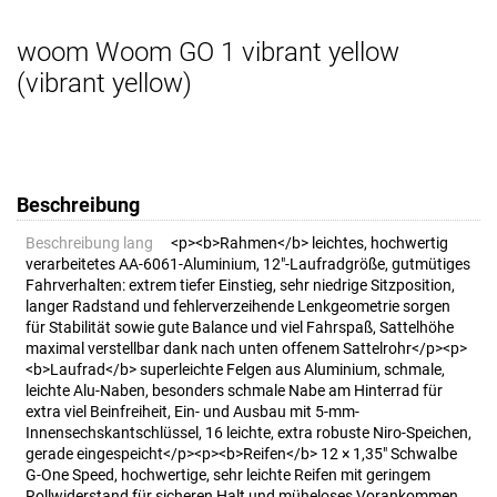
woom Woom GO 1 vibrant yellow
(vibrant yellow)
Beschreibung
Beschreibung lang
<p><b>Rahmen</b> leichtes, hochwertig
verarbeitetes AA-6061-Aluminium, 12"-Laufradgröße, gutmütiges
Fahrverhalten: extrem tiefer Einstieg, sehr niedrige Sitzposition,
langer Radstand und fehlerverzeihende Lenkgeometrie sorgen
für Stabilität sowie gute Balance und viel Fahrspaß, Sattelhöhe
maximal verstellbar dank nach unten offenem Sattelrohr</p><p>
<b>Laufrad</b> superleichte Felgen aus Aluminium, schmale,
leichte Alu-Naben, besonders schmale Nabe am Hinterrad für
extra viel Beinfreiheit, Ein- und Ausbau mit 5-mm-
Innensechskantschlüssel, 16 leichte, extra robuste Niro-Speichen,
gerade eingespeicht</p><p><b>Reifen</b> 12 × 1,35" Schwalbe
G-One Speed, hochwertige, sehr leichte Reifen mit geringem
Rollwiderstand für sicheren Halt und müheloses Vorankommen,