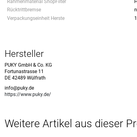
Rahmenmaterial ShopFilter
H
Rücktrittbremse
n
Verpackungseinheit Herste
1
Hersteller
PUKY GmbH & Co. KG
Fortunastrasse 11
DE 42489 Wülfrath
info@puky.de
https://www.puky.de/
Weitere Artikel aus dieser P