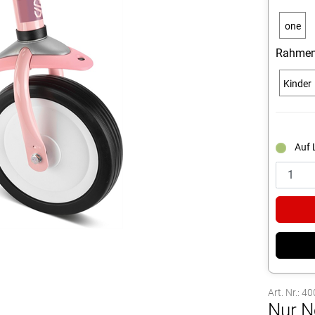
one
size
Rahmen
Kinder
Auf 
Art. Nr.: 4
Nur N