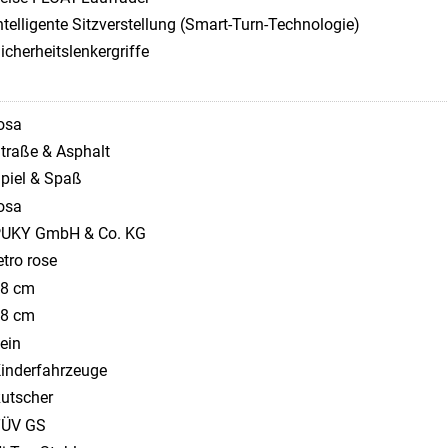
ntelligente Sitzverstellung (Smart-Turn-Technologie)
icherheitslenkergriffe
osa
traße & Asphalt
piel & Spaß
osa
UKY GmbH & Co. KG
etro rose
8 cm
8 cm
ein
inderfahrzeuge
utscher
TÜV GS