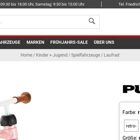
09:30 bis 18:00 Uhr, Samstag: 9:30 bis 15:00 Uhr
Tel. Friedr
AHRZEUGE
MARKEN
FRÜHJAHRS-SALE
ÜBER UNS
Home
/
Kinder + Jugend
/
Spielfahrzeuge
/
Laufrad
Farbe:
retro-
rosé
Größe: