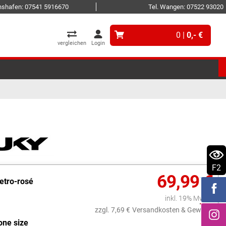
ichshafen: 07541 5916670
Tel. Wangen: 07522 93020
0 |
0,- €
vergleichen
Login
F2
69,99 €
retro-rosé
inkl. 19% MwSt.
zzgl. 7,69 €
Versandkosten & Gewicht
one size