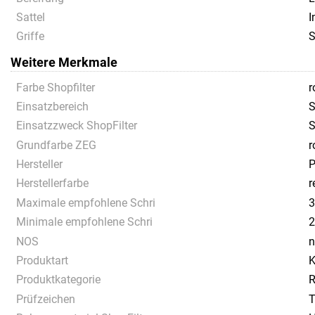
Sattel
I
Griffe
S
Weitere Merkmale
Farbe Shopfilter
r
Einsatzbereich
S
Einsatzzweck ShopFilter
S
Grundfarbe ZEG
r
Hersteller
P
Herstellerfarbe
r
Maximale empfohlene Schri
3
Minimale empfohlene Schri
2
NOS
n
Produktart
K
Produktkategorie
R
Prüfzeichen