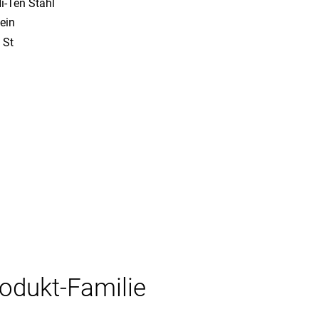
i-Ten Stahl
ein
 St
rodukt-Familie