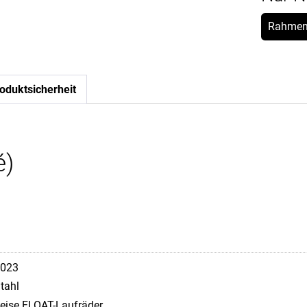
Rahmen
oduktsicherheit
é)
023
tahl
eise FLOAT-Laufräder