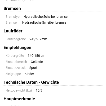
Anzahl Gänge
10
Bremsen
Bremstyp
Hydraulische Scheibenbremse
Bremsen
Hydraulische Scheibenbremse
Laufräder
Laufradgröße
24"/507mm
Empfehlungen
Körpergröße
140-150 cm
Einsatzbereich
Gelände
Einsatzzweck
Sport
Zielgruppe
Kinder
Technische Daten - Gewichte
Nettogewicht (kg)
15,5
Hauptmerkmale