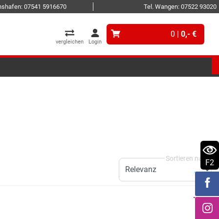
ichshafen: 07541 5916670
Tel. Wangen: 07522 93020
0 |
0,- €
vergleichen
Login
F2