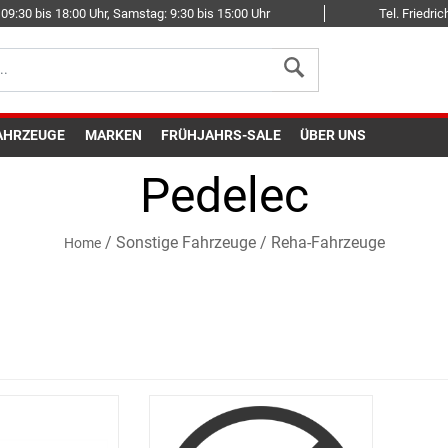
09:30 bis 18:00 Uhr, Samstag: 9:30 bis 15:00 Uhr
Tel. Friedr
AHRZEUGE
MARKEN
FRÜHJAHRS-SALE
ÜBER UNS
Pedelec
/
Sonstige Fahrzeuge
/
Reha-Fahrzeuge
Home