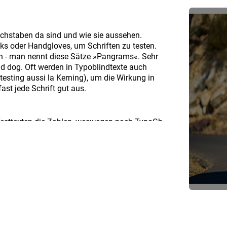
uchstaben da sind und wie sie aussehen.
 oder Handgloves, um Schriften zu testen.
n - man nennt diese Sätze »Pangrams«. Sehr
ld dog. Oft werden in Typoblindtexte auch
esting aussi la Kerning), um die Wirkung in
ast jede Schrift gut aus.
Testtexten die Zahlen, weswegen nach TypoGb.
rden. Nichteinhaltung wird mit bis zu 245 € oder
èñtë, die in neueren Schriften aber fast immer
s Feld sind OpenType-Funktionalitäten. Je nach
 Kerning oder Ligaturen (sehr pfiffig) nicht