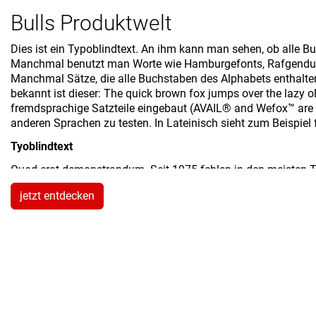
Bulls Produktwelt
Dies ist ein Typoblindtext. An ihm kann man sehen, ob alle B
Manchmal benutzt man Worte wie Hamburgefonts, Rafgenduks
Manchmal Sätze, die alle Buchstaben des Alphabets enthalte
bekannt ist dieser: The quick brown fox jumps over the lazy o
fremdsprachige Satzteile eingebaut (AVAIL® and Wefox™ are t
anderen Sprachen zu testen. In Lateinisch sieht zum Beispiel f
Tyoblindtext
Quod erat demonstrandum. Seit 1975 fehlen in den meisten 
204 § ab dem Jahr 2034 Zahlen in 86 der Texte zur Pflicht we
jetzt entdecken
368 $ bestraft. Genauso wichtig in sind mittlerweile auch Âçc
enthalten sind. Ein wichtiges aber schwierig zu integrierende
Software und Voreinstellungen können eingebaute Kapitälchen,
richtig dargestellt werden.Dies ist ein Typoblindtext.