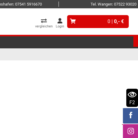
ichshafen: 07541 5916670
Tel. Wangen: 07522 93020
0 |
0,- €
vergleichen
Login
F2