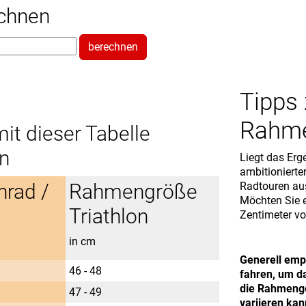
echnen
berechnen
Tipps
Rahm
t dieser Tabelle
ln
Liegt das Erg
ambitionierte
rad /
Rahmengröße
Radtouren au
Möchten Sie e
Triathlon
Zentimeter vo
in cm
Generell empf
46 - 48
fahren, um da
die Rahmenge
47 - 49
variieren kan