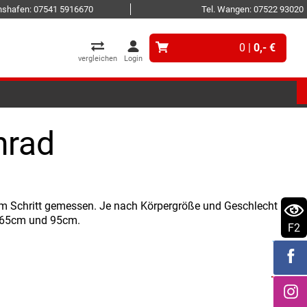
ichshafen: 07541 5916670
Tel. Wangen: 07522 93020
0 |
0,- €
vergleichen
Login
nrad
um Schritt gemessen. Je nach Körpergröße und Geschlecht
. 65cm und 95cm.
F2