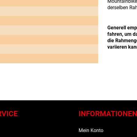
Mountainbikes
derselben Ra
Generell empf
fahren, um da
die Rahmenge
variieren kan
RVICE
INFORMATIONE
s
Mein Konto