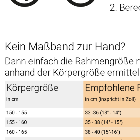
2. Ber
Kein Maßband zur Hand?
Dann einfach die Rahmengröße mi
anhand der Körpergröße ermitte
Körpergröße
Empfohlene
in cm
in cm (inspricht in Zoll)
150 - 155
33 -36 (13" - 14")
155 - 160
35 - 38 (14" - 15")
160 - 165
38 - 40 (15"-16")