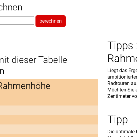
echnen
berechnen
Tipps
Rahm
t dieser Tabelle
ln
Liegt das Erg
ambitionierte
 Rahmenhöhe
Radtouren au
Möchten Sie e
Zentimeter vo
Tipp
Die optimale