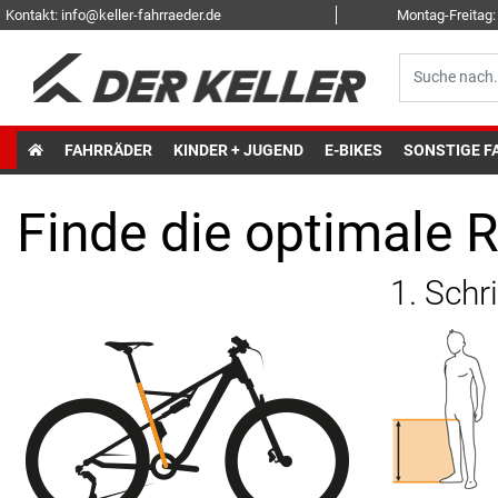
Kontakt: info@keller-fahrraeder.de
Montag-Freitag: 
FAHRRÄDER
KINDER + JUGEND
E-BIKES
SONSTIGE F
Finde die optimale 
1. Schr