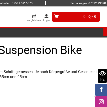
ichshafen: 07541 5916670
Tel. Wangen: 07522 93020
0 |
0,- €
vergleichen
Login
 Suspension Bike
um Schritt gemessen. Je nach Körpergröße und Geschlecht
. 65cm und 95cm.
F2