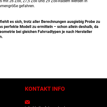
 mit 26 Zoll, 27,5 Zoll und 29 Zoll-Rädern werden in
hmengröße gefahren.
iehlt es sich, trotz aller Berechnungen ausgiebig Probe zu
s perfekte Modell zu ermitteln – schon allein deshalb, da
ometrie bei gleichen Fahrradtypen je nach Hersteller
n.
N
KONTAKT INFO