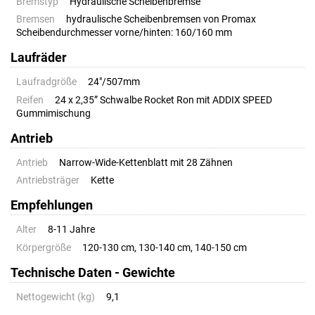
Bremstyp
Hydraulische Scheibenbremse
Bremsen
hydraulische Scheibenbremsen von Promax
Scheibendurchmesser vorne/hinten: 160/160 mm
Laufräder
Laufradgröße
24"/507mm
Reifen
24 x 2,35” Schwalbe Rocket Ron mit ADDIX SPEED
Gummimischung
Antrieb
Antrieb
Narrow-Wide-Kettenblatt mit 28 Zähnen
Antriebsträger
Kette
Empfehlungen
Alter
8-11 Jahre
Körpergröße
120-130 cm, 130-140 cm, 140-150 cm
Technische Daten - Gewichte
Nettogewicht (kg)
9,1