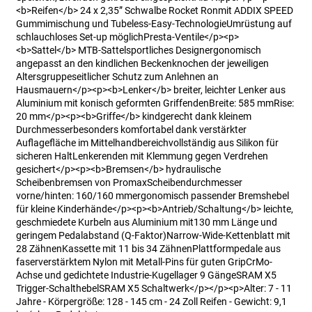
<b>Reifen</b> 24 x 2,35” Schwalbe Rocket Ronmit ADDIX SPEED
Gummimischung und Tubeless-Easy-TechnologieUmrüstung auf
schlauchloses Set-up möglichPresta-Ventile</p><p>
<b>Sattel</b> MTB-Sattelsportliches Designergonomisch
angepasst an den kindlichen Beckenknochen der jeweiligen
Altersgruppeseitlicher Schutz zum Anlehnen an
Hausmauern</p><p><b>Lenker</b> breiter, leichter Lenker aus
Aluminium mit konisch geformten GriffendenBreite: 585 mmRise:
20 mm</p><p><b>Griffe</b> kindgerecht dank kleinem
Durchmesserbesonders komfortabel dank verstärkter
Auflagefläche im Mittelhandbereichvollständig aus Silikon für
sicheren HaltLenkerenden mit Klemmung gegen Verdrehen
gesichert</p><p><b>Bremsen</b> hydraulische
Scheibenbremsen von PromaxScheibendurchmesser
vorne/hinten: 160/160 mmergonomisch passender Bremshebel
für kleine Kinderhände</p><p><b>Antrieb/Schaltung</b> leichte,
geschmiedete Kurbeln aus Aluminium mit130 mm Länge und
geringem Pedalabstand (Q-Faktor)Narrow-Wide-Kettenblatt mit
28 ZähnenKassette mit 11 bis 34 ZähnenPlattformpedale aus
faserverstärktem Nylon mit Metall-Pins für guten GripCrMo-
Achse und gedichtete Industrie-Kugellager 9 GängeSRAM X5
Trigger-SchalthebelSRAM X5 Schaltwerk</p></p><p>Alter: 7 - 11
Jahre - Körpergröße: 128 - 145 cm - 24 Zoll Reifen - Gewicht: 9,1