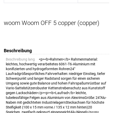
woom Woom OFF 5 copper (copper)
Beschreibung
Beschreibung lang
<p><b>Rahmen</b> Rahmenmaterial:
leichtes, hochwertig verarbeitetes 6061-T6-Aluminium mit
konifizierten und hydrogeformten Rohren24"
Laufradgrößesportliches Fahrverhalten: niedriger Einstieg, tiefer
Schwerpunkt und langer Radstand sorgen für einen sicheren
Umgang sowie gute Balance und hohen Fahrspaßumrüstbar auf
Vario-Sattelstützerobuster Kettenstrebenschutz aus Kunststoff
gegen Lackschäden</p><p><b>Laufrad</b> leichte,
tubelessfähige Felgen aus Aluminium von AlexrimsGröße: 24"Alu-
Naben mit gedichteten IndustrielagernSteckachsen für höchste
Steifigkeit (100 x 15 mm vorne / 135 x 12 mm hinten)20
Speichen, zweifach gekreuzt eingespeichtAlu-Nippel</p><p>