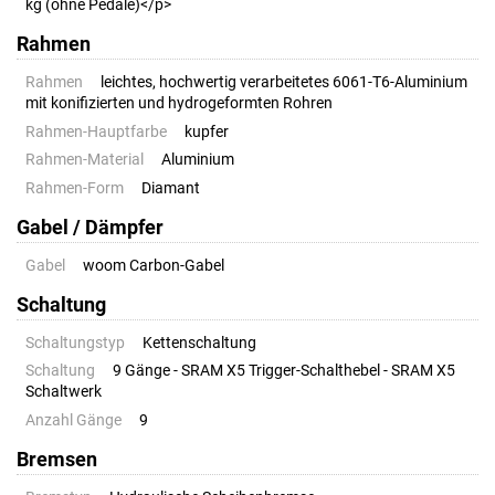
kg (ohne Pedale)</p>
Rahmen
Rahmen
leichtes, hochwertig verarbeitetes 6061-T6-Aluminium
mit konifizierten und hydrogeformten Rohren
Rahmen-Hauptfarbe
kupfer
Rahmen-Material
Aluminium
Rahmen-Form
Diamant
Gabel / Dämpfer
Gabel
woom Carbon-Gabel
Schaltung
Schaltungstyp
Kettenschaltung
Schaltung
9 Gänge - SRAM X5 Trigger-Schalthebel - SRAM X5
Schaltwerk
Anzahl Gänge
9
Bremsen