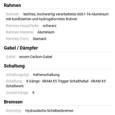
Rahmen
Rahmen
leichtes, hochwertig verarbeitetes 6061-T6-Aluminium
mit konifizierten und hydrogeformten Rohren
Rahmen-Hauptfarbe
schwarz
Rahmen-Material
Aluminium
Rahmen-Form
Diamant
Gabel / Dämpfer
Gabel
woom Carbon-Gabel
Schaltung
Schaltungstyp
Kettenschaltung
Schaltung
9 Gänge - SRAM X5 Trigger-Schalthebel - SRAM X5
Schaltwerk
Anzahl Gänge
9
Bremsen
Bremstyp
Hydraulische Scheibenbremse