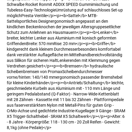
Schwalbe Rocket Ronmit ADDIX SPEED Gummimischung und
Tubeless-Easy-TechnologieUmrüstung auf schlauchloses Set-up
möglichPresta-Ventile</p><p><b>Sattel</b> MTB-
Sattelsportliches Designergonomisch angepasst an den
kindlichen Beckenknochen der jeweiligen Altersgruppeseitlicher
Schutz zum Anlehnen an Hausmauern</p><p><b>Lenker</b>
breiter, leichter Lenker aus Aluminium mit konisch geformten
GriffendenBreite: 570 mmRise: 20 mm</p><p><b>Griffe</b>
kindgerecht dank kleinem Durchmesserbesonders komfortabel
dank verstärkter Auflagefläche im Mittelhandbereichvollständig
aus Silikon für sicheren HaltLenkerenden mit Klemmung gegen
Verdrehen gesichert</p><p><b>Bremsen</b> hydraulische
Scheibenbremsen von PromaxScheibendurchmesser
vorne/hinten: 140/140 mmergonomisch passender Bremshebel
für kleine Kinderhände</p><p><b>Antrieb/Schaltung</b> leichte,
geschmiedete Kurbeln aus Aluminium mit - 110 mm Länge und
geringem Pedalabstand (Q-Faktor) - Narrow-Wide-Kettenblatt
mit 28 Zähnen - Kassette mit 11 bis 32 Zähnen - Plattformpedale
aus faserverstärktem Nylon mit Metall-Pins für guten Grip -
CrMo-Achse und gedichtete Industrie-Kugellager.9 Gänge - SRAM
X5 Trigger-Schalthebel - SRAM X5 Schaltwerk</p></p><p>Alter: 6
- 8 Jahre - Körpergröße: 118 - 130 cm - 20 Zoll Reifen - Gewicht:
8,1kg (ohne Pedale)</p>