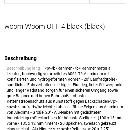
woom Woom OFF 4 black (black)
Beschreibung
Beschreibung lang
<p><b>Rahmen</b> Rahmenmaterial:
leichtes, hochwertig verarbeitetes 6061-T6-Aluminium mit
konifizierten und hydrogeformten Rohren - 20" Laufradgröße -
sportliches Fahrverhalten: niedriger - Einstieg, tiefer Schwerpunkt
und langer Radstand sorgen für einen sicheren Umgang sowie
gute Balance und hohen Fahrspaß - robuster
Kettenstrebenschutz aus Kunststoff gegen Lackschäden</p>
<p><b>Laufrad</b> leichte, tubelessfähige Felgen aus Aluminium
von Alexrims - Größe: 20" - Alu-Naben mit gedichteten
IndustrielagernSteckachsen für höchste Steifigkeit (100 x 15 mm
vorne / 135 x 12 mm hinten) - 20 Speichen, zweifach gekreuzt
eingespeicht - Alu-Nippel</p><p><b>Reifen</b> 20 x 2,25”