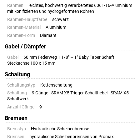
Rahmen
leichtes, hochwertig verarbeitetes 6061-T6-Aluminium
mit konifizierten und hydrogeformten Rohren
Rahmen-Hauptfarbe
schwarz
Rahmen-Material
Aluminium
Rahmen-Form
Diamant
Gabel / Dämpfer
Gabel
60 mm Federweg 1 1/8" – 1" Baby Taper Schaft
Steckachse 100 x 15 mm
Schaltung
Schaltungstyp
Kettenschaltung
Schaltung
9 Gänge - SRAM X5 Trigger-Schalthebel - SRAM X5
Schaltwerk
Anzahl Gänge
9
Bremsen
Bremstyp
Hydraulische Scheibenbremse
Bremsen
hydraulische Scheibenbremsen von Promax