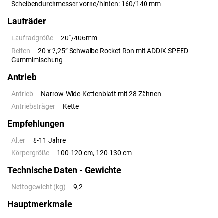
Scheibendurchmesser vorne/hinten: 160/140 mm
Laufräder
Laufradgröße
20“/406mm
Reifen
20 x 2,25” Schwalbe Rocket Ron mit ADDIX SPEED
Gummimischung
Antrieb
Antrieb
Narrow-Wide-Kettenblatt mit 28 Zähnen
Antriebsträger
Kette
Empfehlungen
Alter
8-11 Jahre
Körpergröße
100-120 cm, 120-130 cm
Technische Daten - Gewichte
Nettogewicht (kg)
9,2
Hauptmerkmale