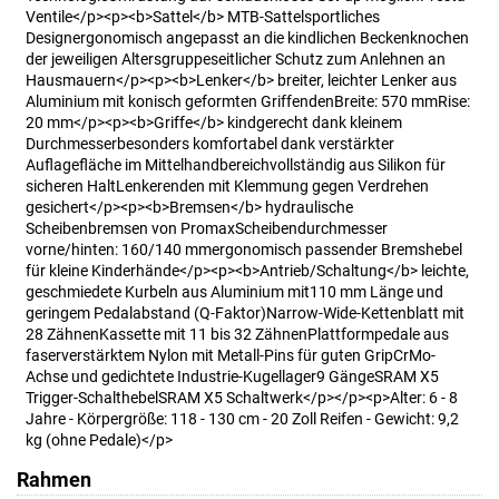
Ventile</p><p><b>Sattel</b> MTB-Sattelsportliches
Designergonomisch angepasst an die kindlichen Beckenknochen
der jeweiligen Altersgruppeseitlicher Schutz zum Anlehnen an
Hausmauern</p><p><b>Lenker</b> breiter, leichter Lenker aus
Aluminium mit konisch geformten GriffendenBreite: 570 mmRise:
20 mm</p><p><b>Griffe</b> kindgerecht dank kleinem
Durchmesserbesonders komfortabel dank verstärkter
Auflagefläche im Mittelhandbereichvollständig aus Silikon für
sicheren HaltLenkerenden mit Klemmung gegen Verdrehen
gesichert</p><p><b>Bremsen</b> hydraulische
Scheibenbremsen von PromaxScheibendurchmesser
vorne/hinten: 160/140 mmergonomisch passender Bremshebel
für kleine Kinderhände</p><p><b>Antrieb/Schaltung</b> leichte,
geschmiedete Kurbeln aus Aluminium mit110 mm Länge und
geringem Pedalabstand (Q-Faktor)Narrow-Wide-Kettenblatt mit
28 ZähnenKassette mit 11 bis 32 ZähnenPlattformpedale aus
faserverstärktem Nylon mit Metall-Pins für guten GripCrMo-
Achse und gedichtete Industrie-Kugellager9 GängeSRAM X5
Trigger-SchalthebelSRAM X5 Schaltwerk</p></p><p>Alter: 6 - 8
Jahre - Körpergröße: 118 - 130 cm - 20 Zoll Reifen - Gewicht: 9,2
kg (ohne Pedale)</p>
Rahmen