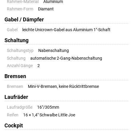
Rahmen-Material
Aluminium
Rahmen-Form
Diamant
Gabel / Dämpfer
Gabel
leichte Unicrown-Gabel aus Aluminium 1"-Schaft
Schaltung
Schaltungstyp
Nabenschaltung
Schaltung
automatische 2-Gang-Nabenschaltung
Anzahl Gänge
2
Bremsen
Bremsen
Mini-V-Bremsen, keine Rücktrittbremse
Laufräder
Laufradgröße
16"/305mm
Reifen
16 × 1,4" Schwalbe Little Joe
Cockpit