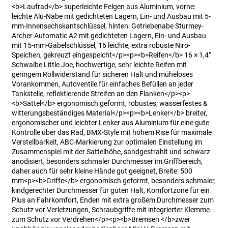
<b>Laufrad</b> superleichte Felgen aus Aluminium, vorne:
leichte Alu-Nabe mit gedichteten Lagern, Ein- und Ausbau mit 5-
mm-Innensechskantschlüssel, hinten: Getriebenabe Sturmey-
Archer Automatic A2 mit gedichteten Lagern, Ein- und Ausbau
mit 15-mm-Gabelschlüssel, 16 leichte, extra robuste Niro-
Speichen, gekreuzt eingespeicht</p><p><b>Reifen</b> 16 × 1,4"
Schwalbe Little Joe, hochwertige, sehr leichte Reifen mit
geringem Rollwiderstand für sicheren Halt und müheloses
Vorankommen, Autoventile für einfaches Befüllen an jeder
Tankstelle, reflektierende Streifen an den Flanken</p><p>
<b>Sattel</b> ergonomisch geformt, robustes, wasserfestes &
witterungsbeständiges Material</p><p><b>Lenker</b> breiter,
ergonomischer und leichter Lenker aus Aluminium für eine gute
Kontrolle über das Rad, BMX-Style mit hohem Rise für maximale
Verstellbarkeit, ABC-Markierung zur optimalen Einstellung im
Zusammenspiel mit der Sattelhöhe, sandgestrahlt und schwarz
anodisiert, besonders schmaler Durchmesser im Griffbereich,
daher auch für sehr kleine Hände gut geeignet, Breite: 500
mm<p><b>Griffe</b> ergonomisch geformt, besonders schmaler,
kindgerechter Durchmesser für guten Halt, Komfortzone für ein
Plus an Fahrkomfort, Enden mit extra großem Durchmesser zum
Schutz vor Verletzungen, Schraubgriffe mit integrierter Klemme
zum Schutz vor Verdrehen</p><p><b>Bremsen </b>zwei