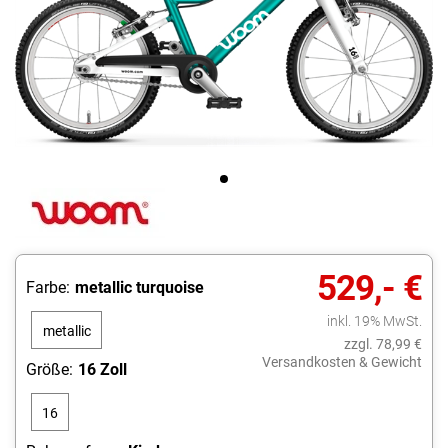
529,- €
Farbe:
metallic turquoise
inkl. 19% MwSt.
metallic
zzgl. 78,99 €
turquoise
Versandkosten & Gewicht
Größe:
16 Zoll
16
Zoll