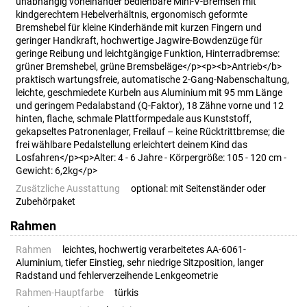
unabhängig voneinander bedienbare Mini-V-Bremsen mit
kindgerechtem Hebelverhältnis, ergonomisch geformte
Bremshebel für kleine Kinderhände mit kurzen Fingern und
geringer Handkraft, hochwertige Jagwire-Bowdenzüge für
geringe Reibung und leichtgängige Funktion, Hinterradbremse:
grüner Bremshebel, grüne Bremsbeläge</p><p><b>Antrieb</b>
praktisch wartungsfreie, automatische 2-Gang-Nabenschaltung,
leichte, geschmiedete Kurbeln aus Aluminium mit 95 mm Länge
und geringem Pedalabstand (Q-Faktor), 18 Zähne vorne und 12
hinten, flache, schmale Plattformpedale aus Kunststoff,
gekapseltes Patronenlager, Freilauf – keine Rücktrittbremse; die
frei wählbare Pedalstellung erleichtert deinem Kind das
Losfahren</p><p>Alter: 4 - 6 Jahre - Körpergröße: 105 - 120 cm -
Gewicht: 6,2kg</p>
Zusätzliche Ausstattung
optional: mit Seitenständer oder
Zubehörpaket
Rahmen
Rahmen
leichtes, hochwertig verarbeitetes AA-6061-
Aluminium, tiefer Einstieg, sehr niedrige Sitzposition, langer
Radstand und fehlerverzeihende Lenkgeometrie
Rahmen-Hauptfarbe
türkis