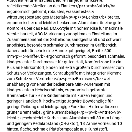
Autoventile für einfaches Befüllen an jeder Tankstelle,
reflektierende Streifen an den Flanken</p><p><b>Sattel</b>
ergonomisch geformt, robustes, wasserfestes &
witterungsbeständiges Material</p><p><b>Lenker</b> breiter,
ergonomischer und leichter Lenker aus Aluminium für eine gute
Kontrolle über das Rad, BMX-Style mit hohem Rise für maximale
Verstellbarkeit, ABC-Markierung zur optimalen Einstellung im
Zusammenspiel mit der Sattelhöhe, sandgestrahlt und schwarz
anodisiert, besonders schmaler Durchmesser im Griffbereich,
daher auch für sehr kleine Hände gut geeignet, Breite: 500
mm<p><b>Griffe</b> ergonomisch geformt, besonders schmaler,
kindgerechter Durchmesser für guten Halt, Komfortzone für ein
Plus an Fahrkomfort, Enden mit extra großem Durchmesser zum
Schutz vor Verletzungen, Schraubgriffe mit integrierter Klemme
zum Schutz vor Verdrehen</p><p><b>Bremsen </b>zwei
unabhängig voneinander bedienbare Mini-V-Bremsen mit
kindgerechtem Hebelverhältnis, ergonomisch geformte
Bremshebel für kleine Kinderhände mit kurzen Fingern und
geringer Handkraft, hochwertige Jagwire-Bowdenzüge für
geringe Reibung und leichtgängige Funktion, Hinterradbremse:
grüner Bremshebel, grüne Bremsbeläge</p><p><b>Antrieb</b>
leichte, geschmiedete Kurbeln aus Aluminium mit 80 mm Länge
und geringem Pedalabstand (Q-Faktor), 18 Zähne vorne und 10
hinten, flache, schmale Plattformpedale aus Kunststoff,