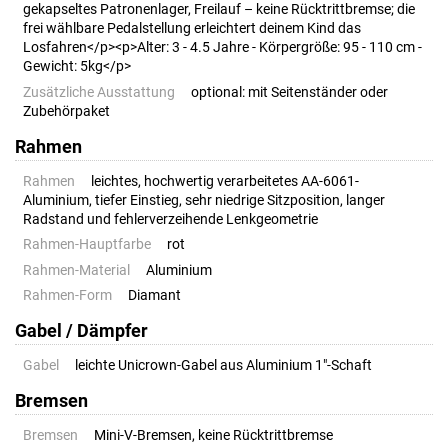
gekapseltes Patronenlager, Freilauf – keine Rücktrittbremse; die
frei wählbare Pedalstellung erleichtert deinem Kind das
Losfahren</p><p>Alter: 3 - 4.5 Jahre - Körpergröße: 95 - 110 cm -
Gewicht: 5kg</p>
Zusätzliche Ausstattung
optional: mit Seitenständer oder
Zubehörpaket
Rahmen
Rahmen
leichtes, hochwertig verarbeitetes AA-6061-
Aluminium, tiefer Einstieg, sehr niedrige Sitzposition, langer
Radstand und fehlerverzeihende Lenkgeometrie
Rahmen-Hauptfarbe
rot
Rahmen-Material
Aluminium
Rahmen-Form
Diamant
Gabel / Dämpfer
Gabel
leichte Unicrown-Gabel aus Aluminium 1"-Schaft
Bremsen
Bremsen
Mini-V-Bremsen, keine Rücktrittbremse