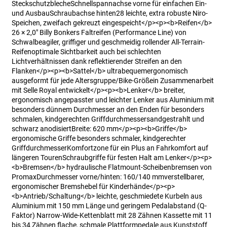
SteckschutzblecheSchnellspannachse vorne für einfachen Ein-
und AusbauSchraubachse hinten28 leichte, extra robuste Niro-
Speichen, zweifach gekreuzt eingespeicht</p><p><b>Reifen</b>
26 × 2,0" Billy Bonkers Faltreifen (Performance Line) von
Schwalbeagiler, griffiger und geschmeidig rollender All-Terrain-
Reifenoptimale Sichtbarkeit auch bei schlechten
Lichtverhältnissen dank reflektierender Streifen an den
Flanken</p><p><b>Sattel</b> ultrabequemergonomisch
ausgeformt für jede Altersgruppe/Bike-Größein Zusammenarbeit
mit Selle Royal entwickelt</p><p><b>Lenker</b> breiter,
ergonomisch angepasster und leichter Lenker aus Aluminium mit
besonders dünnem Durchmesser an den Enden für besonders
schmalen, kindgerechten Griffdurchmessersandgestrahlt und
schwarz anodisiertBreite: 620 mm</p><p><b>Griffe</b>
ergonomische Griffe besonders schmaler, kindgerechter
GriffdurchmesserKomfortzone für ein Plus an Fahrkomfort auf
längeren TourenSchraubgriffe für festen Halt am Lenker</p><p>
<b>Bremsen</b> hydraulische Flatmount-Scheibenbremsen von
PromaxDurchmesser vorne/hinten: 160/140 mmverstellbarer,
ergonomischer Bremshebel für Kinderhände</p><p>
<b>Antrieb/Schaltung</b> leichte, geschmiedete Kurbeln aus
Aluminium mit 150 mm Länge und geringem Pedalabstand (Q-
Faktor) Narrow-Wide-Kettenblatt mit 28 Zähnen Kassette mit 11
bis 34 Zähnen flache, schmale Plattformpedale aus Kunststoff