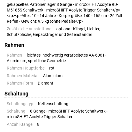
gekapseltes Patronenlager.8 Gänge - microSHIFT Acolyte RD-
M5185S Schaltwerk - microSHIFT Acolyte Trigger-Schalter</p>
</p><p>Alter: 10 - 14 Jahre - Körpergröße: 140 - 165 cm - 26 Zoll
Reifen - Gewicht: 9,5 kg (ohne Pedale)</p>
Zusätzliche Ausstattung
optional: Klingel, Lichter,
Schutzbleche, Gepäckträger und Seitenständer
Rahmen
Rahmen
leichtes, hochwertig verarbeitetes AA-6061-
Aluminium, sportliche Geometrie
Rahmen-Hauptfarbe
rot
Rahmen-Material
Aluminium
Rahmen-Form
Diamant
Schaltung
Schaltungstyp
Kettenschaltung
Schaltung
8 Gänge - microSHIFT Acolyte Schaltwerk -
microSHIFT Acolyte Trigger-Schalter
Anzahl Gänge
8