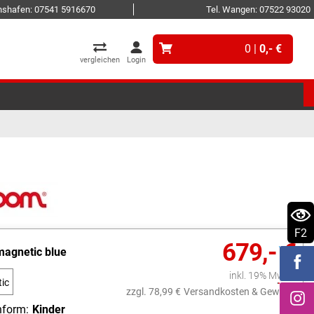
ichshafen: 07541 5916670
Tel. Wangen: 07522 93020
0 |
0,- €
vergleichen
Login
F2
679,- €
magnetic blue
inkl. 19% MwSt.
ic
zzgl. 78,99 €
Versandkosten & Gewicht
form:
Kinder