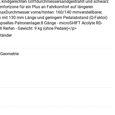
 kindgerechten Griffdurchmessersandgestrahlt und schwarz
mfortzone für ein Plus an Fahrkomfort auf längeren
axDurchmesser vorne/hinten: 160/140 mmverstellbarer,
m mit 130 mm Länge und geringem Pedalabstand (Q-Faktor)
apseltes Patronenlager.8 Gänge - microSHIFT Acolyte RD-
l Reifen - Gewicht: 9 kg (ohne Pedale)</p>
ständer
e Geometrie