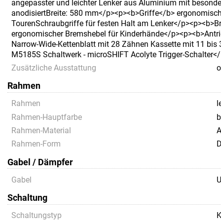
angepasster und leichter Lenker aus Aluminium mit besond
anodisiertBreite: 580 mm</p><p><b>Griffe</b> ergonomische
TourenSchraubgriffe für festen Halt am Lenker</p><p><b>
ergonomischer Bremshebel für Kinderhände</p><p><b>Antri
Narrow-Wide-Kettenblatt mit 28 Zähnen Kassette mit 11 bis
M5185S Schaltwerk - microSHIFT Acolyte Trigger-Schalter</p>
Zusätzliche Ausstattung
o
Rahmen
Rahmen
l
Rahmen-Hauptfarbe
b
Rahmen-Material
A
Rahmen-Form
D
Gabel / Dämpfer
Gabel
U
Schaltung
Schaltungstyp
K