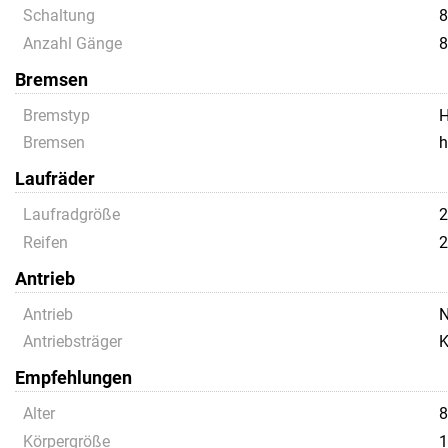
Schaltung
8
Anzahl Gänge
8
Bremsen
Bremstyp
H
Bremsen
h
Laufräder
Laufradgröße
Reifen
2
Antrieb
Antrieb
N
Antriebsträger
K
Empfehlungen
Alter
8
Körpergröße
1