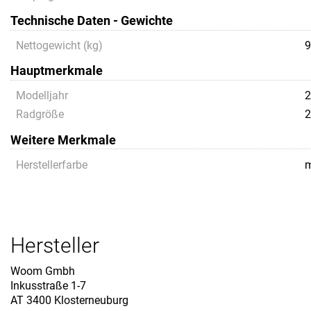
Technische Daten - Gewichte
Nettogewicht (kg)
9
Hauptmerkmale
Modelljahr
2
Radgröße
2
Weitere Merkmale
Herstellerfarbe
m
Hersteller
Woom Gmbh
Inkusstraße 1-7
AT 3400 Klosterneuburg