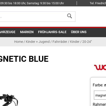
09:30 bis 18:00 Uhr, Samstag: 9:30 bis 15:00 Uhr
Tel. Friedr
AHRZEUGE
MARKEN
FRÜHJAHRS-SALE
ÜBER UNS
Home
/
Kinder + Jugend
/
Fahrräder
/
Kinder / 20-24"
GNETIC BLUE
Farbe:
magnet
blue
Rahmen