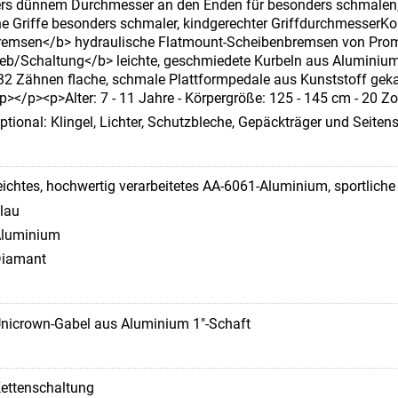
ers dünnem Durchmesser an den Enden für besonders schmalen,
 Griffe besonders schmaler, kindgerechter GriffdurchmesserKo
Bremsen</b> hydraulische Flatmount-Scheibenbremsen von Prom
eb/Schaltung</b> leichte, geschmiedete Kurbeln aus Aluminiu
 32 Zähnen flache, schmale Plattformpedale aus Kunststoff gek
</p><p>Alter: 7 - 11 Jahre - Körpergröße: 125 - 145 cm - 20 Zol
ptional: Klingel, Lichter, Schutzbleche, Gepäckträger und Seiten
eichtes, hochwertig verarbeitetes AA-6061-Aluminium, sportlich
lau
luminium
iamant
nicrown-Gabel aus Aluminium 1"-Schaft
ettenschaltung