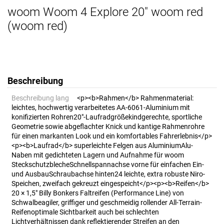
woom Woom 4 Explore 20" woom red
(woom red)
Beschreibung
Beschreibung lang
<p><b>Rahmen</b> Rahmenmaterial:
leichtes, hochwertig verarbeitetes AA-6061-Aluminium mit
konifizierten Rohren20"-Laufradgrößekindgerechte, sportliche
Geometrie sowie abgeflachter Knick und kantige Rahmenrohre
für einen markanten Look und ein komfortables Fahrerlebnis</p>
<p><b>Laufrad</b> superleichte Felgen aus AluminiumAlu-
Naben mit gedichteten Lagern und Aufnahme für woom
SteckschutzblecheSchnellspannachse vorne für einfachen Ein-
und AusbauSchraubachse hinten24 leichte, extra robuste Niro-
Speichen, zweifach gekreuzt eingespeicht</p><p><b>Reifen</b>
20 × 1,5" Billy Bonkers Faltreifen (Performance Line) von
Schwalbeagiler, griffiger und geschmeidig rollender All-Terrain-
Reifenoptimale Sichtbarkeit auch bei schlechten
Lichtverhältnissen dank reflektierender Streifen an den