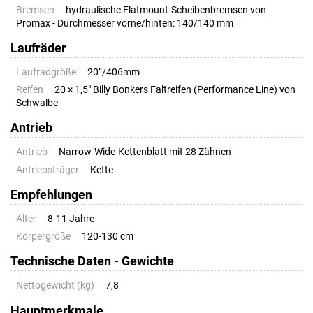
Bremsen
hydraulische Flatmount-Scheibenbremsen von
Promax - Durchmesser vorne/hinten: 140/140 mm
Laufräder
Laufradgröße
20“/406mm
Reifen
20 × 1,5" Billy Bonkers Faltreifen (Performance Line) von
Schwalbe
Antrieb
Antrieb
Narrow-Wide-Kettenblatt mit 28 Zähnen
Antriebsträger
Kette
Empfehlungen
Alter
8-11 Jahre
Körpergröße
120-130 cm
Technische Daten - Gewichte
Nettogewicht (kg)
7,8
Hauptmerkmale