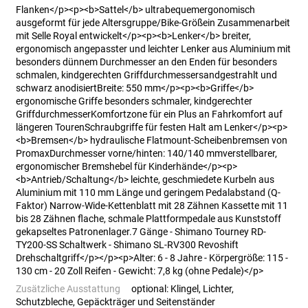
Flanken</p><p><b>Sattel</b> ultrabequemergonomisch
ausgeformt für jede Altersgruppe/Bike-Größein Zusammenarbeit
mit Selle Royal entwickelt</p><p><b>Lenker</b> breiter,
ergonomisch angepasster und leichter Lenker aus Aluminium mit
besonders dünnem Durchmesser an den Enden für besonders
schmalen, kindgerechten Griffdurchmessersandgestrahlt und
schwarz anodisiertBreite: 550 mm</p><p><b>Griffe</b>
ergonomische Griffe besonders schmaler, kindgerechter
GriffdurchmesserKomfortzone für ein Plus an Fahrkomfort auf
längeren TourenSchraubgriffe für festen Halt am Lenker</p><p>
<b>Bremsen</b> hydraulische Flatmount-Scheibenbremsen von
PromaxDurchmesser vorne/hinten: 140/140 mmverstellbarer,
ergonomischer Bremshebel für Kinderhände</p><p>
<b>Antrieb/Schaltung</b> leichte, geschmiedete Kurbeln aus
Aluminium mit 110 mm Länge und geringem Pedalabstand (Q-
Faktor) Narrow-Wide-Kettenblatt mit 28 Zähnen Kassette mit 11
bis 28 Zähnen flache, schmale Plattformpedale aus Kunststoff
gekapseltes Patronenlager.7 Gänge - Shimano Tourney RD-
TY200-SS Schaltwerk - Shimano SL-RV300 Revoshift
Drehschaltgriff</p></p><p>Alter: 6 - 8 Jahre - Körpergröße: 115 -
130 cm - 20 Zoll Reifen - Gewicht: 7,8 kg (ohne Pedale)</p>
Zusätzliche Ausstattung
optional: Klingel, Lichter,
Schutzbleche, Gepäckträger und Seitenständer