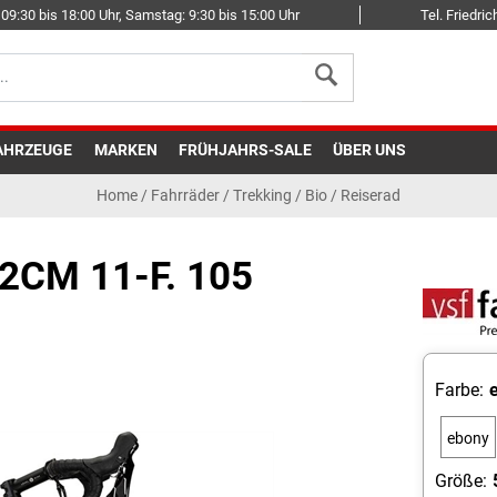
09:30 bis 18:00 Uhr, Samstag: 9:30 bis 15:00 Uhr
Tel. Friedr
AHRZEUGE
MARKEN
FRÜHJAHRS-SALE
ÜBER UNS
Home
/
Fahrräder
/
Trekking
/
Bio / Reiserad
2CM 11-F. 105
Farbe:
ebony
matt
Größe: