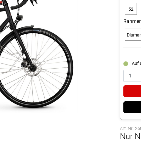
52
cm
Rahmen
Diama
Auf 
Art. Nr.: 2
Nur N