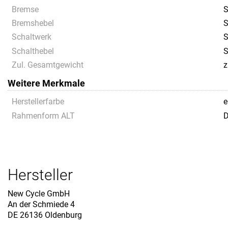
Bremse
Bremshebel
S
Schaltwerk
S
Schalthebel
S
Zul. Gesamtgewicht
z
Weitere Merkmale
Herstellerfarbe
e
Rahmenform ALT
D
Hersteller
New Cycle GmbH
An der Schmiede 4
DE 26136 Oldenburg