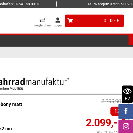
ichshafen: 07541 5916670
Tel. Wangen: 07522 93020
0 |
0,- €
vergleichen
Login
F2
2.399,90 €
ebony matt
12%
2.099,- €
52 cm
inkl. 19% MwSt.