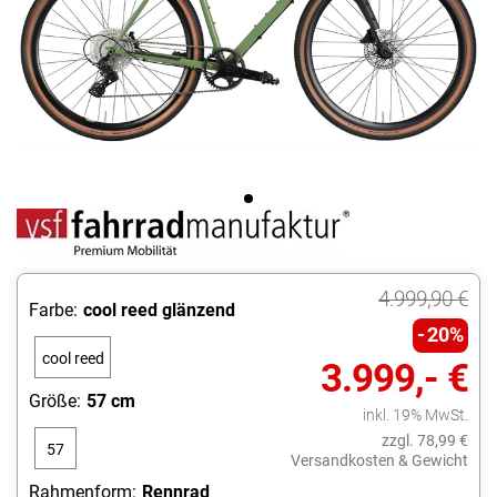
4.999,90 €
Farbe:
cool reed glänzend
20%
cool reed
3.999,- €
glänzend
Größe:
57 cm
inkl. 19% MwSt.
zzgl. 78,99 €
57
Versandkosten & Gewicht
cm
Rahmenform:
Rennrad