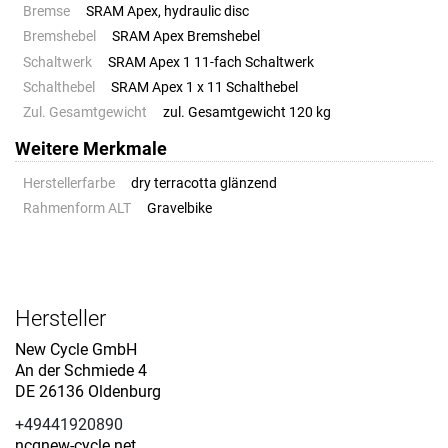
Bremse
SRAM Apex, hydraulic disc
Bremshebel
SRAM Apex Bremshebel
Schaltwerk
SRAM Apex 1 11-fach Schaltwerk
Schalthebel
SRAM Apex 1 x 11 Schalthebel
Zul. Gesamtgewicht
zul. Gesamtgewicht 120 kg
Weitere Merkmale
Herstellerfarbe
dry terracotta glänzend
Rahmenform ALT
Gravelbike
Hersteller
New Cycle GmbH
An der Schmiede 4
DE 26136 Oldenburg
+49441920890
ncqnew-cycle.net