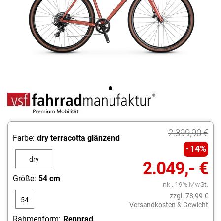
2.399,90 €
Farbe:
dry terracotta glänzend
14%
dry
2.049,- €
terracotta
Größe:
54 cm
inkl. 19% MwSt.
glänzend
zzgl. 78,99 €
54
Versandkosten & Gewicht
cm
Rahmenform:
Rennrad