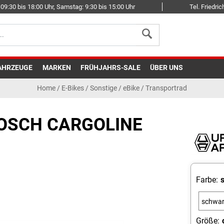
09:30 bis 18:00 Uhr, Samstag: 9:30 bis 15:00 Uhr
Tel. Friedr
AHRZEUGE
MARKEN
FRÜHJAHRS-SALE
ÜBER UNS
Home
/
E-Bikes
/
Sonstige
/
eBike / Transportrad
OSCH CARGOLINE
Farbe:
schwa
Größe: