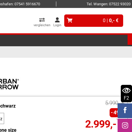
ichshafen: 07541 5916670
Tel. Wangen: 07522 93020
0 |
0,- €
vergleichen
Login
F2
5.990,- €
schwarz
49%
rz
2.999,- €
one size