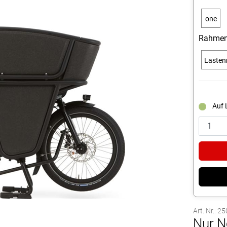
one
size
Rahmen
Lasten
Auf 
Art. Nr.: 2
Nur N