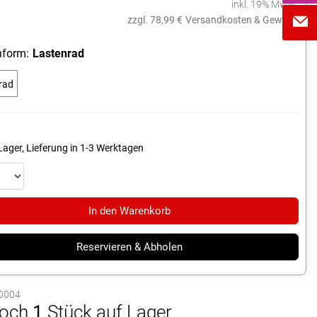
inkl. 19% MwSt.
zzgl. 78,99 €
Versandkosten & Gewicht
form:
Lastenrad
rad
Lager, Lieferung in 1-3 Werktagen
In den Warenkorb
Reservieren & Abholen
50004
och
1
Stück auf Lager