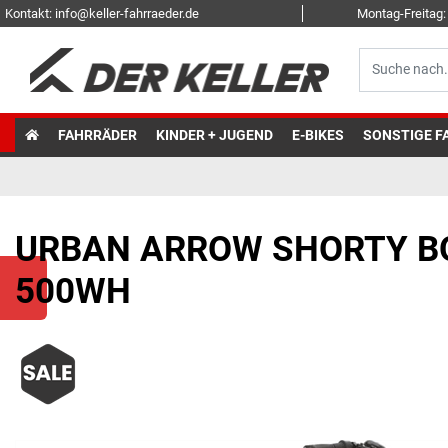
Kontakt: info@keller-fahrraeder.de
Montag-Freitag: 
FAHRRÄDER
KINDER + JUGEND
E-BIKES
SONSTIGE F
URBAN ARROW SHORTY B
500WH