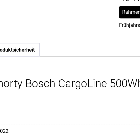
Rahmen
Frühjahrs
oduktsicherheit
horty Bosch CargoLine 500W
022