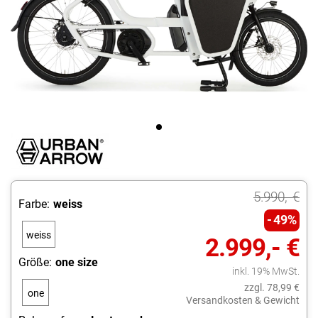
5.990,- €
Farbe:
weiss
49%
weiss
2.999,- €
Größe:
one size
inkl. 19% MwSt.
zzgl. 78,99 €
one
Versandkosten & Gewicht
size