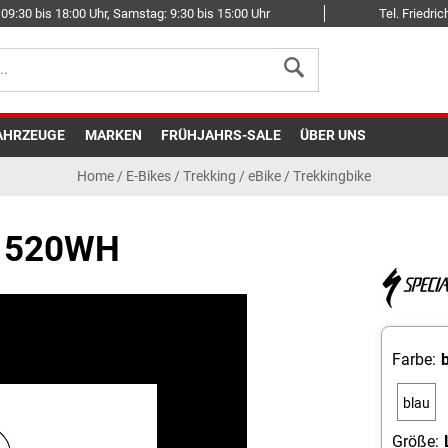
09:30 bis 18:00 Uhr, Samstag: 9:30 bis 15:00 Uhr
Tel. Friedr
AHRZEUGE
MARKEN
FRÜHJAHRS-SALE
ÜBER UNS
Home
/
E-Bikes
/
Trekking
/
eBike / Trekkingbike
- 520WH
Farbe:
blau
Größe: