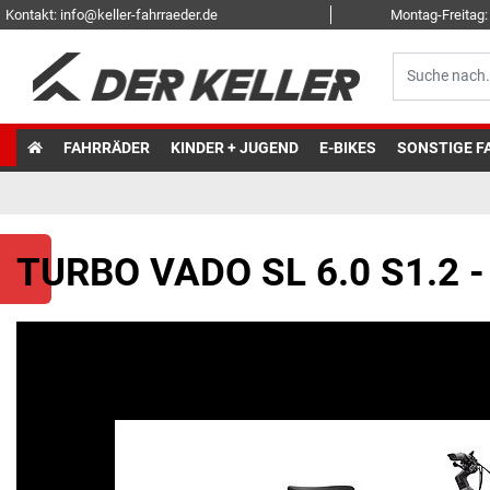
Kontakt: info@keller-fahrraeder.de
Montag-Freitag: 
FAHRRÄDER
KINDER + JUGEND
E-BIKES
SONSTIGE F
TURBO VADO SL 6.0 S1.2 