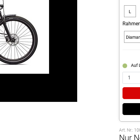
L
Rahmen
Diama
Auf 
Art. Nr.: 
Nur N