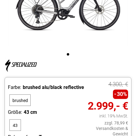
4.300,- €
Farbe:
brushed alu/black reflective
30%
brushed
2.999,- €
alu/black
Größe:
43 cm
inkl. 19% MwSt.
reflective
zzgl. 78,99 €
43
Versandkosten &
Gewicht
cm