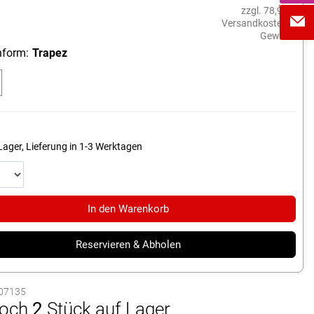
%
zzgl. 78,99 €
Versandkosten &
Gewicht
/
form:
Trapez
a
Lager, Lieferung in 1-3 Werktagen
In den Warenkorb
Reservieren & Abholen
1007135
och
2
Stück auf Lager