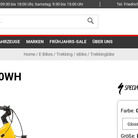
09:30 bis 18:00 Uhr, Samstag: 9:30 bis 15:00 Uhr
Tel. Friedr
AHRZEUGE
MARKEN
FRÜHJAHRS-SALE
ÜBER UNS
Home
/
E-Bikes
/
Trekking
/
eBike / Trekkingbike
10WH
Farbe:
Glos
Seafo
Größe: