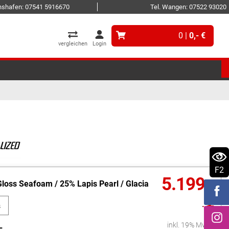
ichshafen: 07541 5916670
Tel. Wangen: 07522 93020
0 |
0,- €
vergleichen
Login
F2
5.199,-
Gloss Seafoam / 25% Lapis Pearl / Glacia
€
s
am
L
inkl. 19% MwSt.