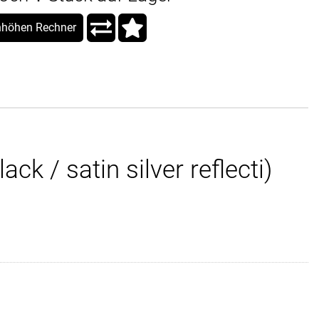
höhen Rechner
k / satin silver reflecti)