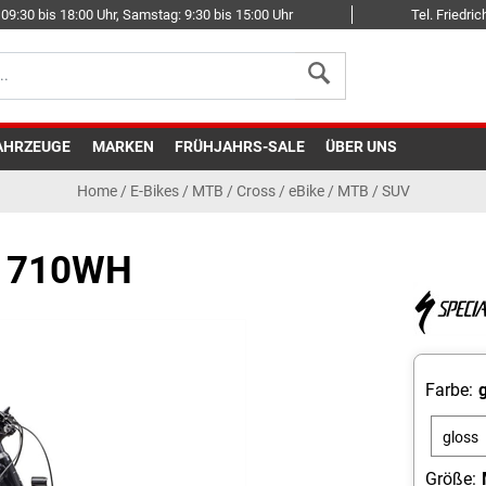
09:30 bis 18:00 Uhr, Samstag: 9:30 bis 15:00 Uhr
Tel. Friedr
AHRZEUGE
MARKEN
FRÜHJAHRS-SALE
ÜBER UNS
Home
/
E-Bikes
/
MTB / Cross
/
eBike / MTB / SUV
- 710WH
Farbe:
g
gloss
cast
Größe: