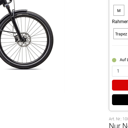
black /
M
satin
silver
Rahmen
reflecti
Trapez
Auf 
Art. Nr.: 
Nur N