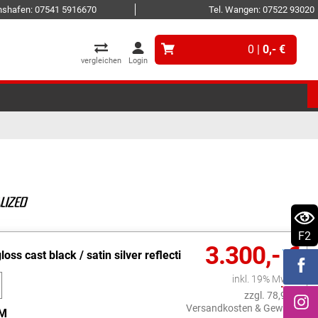
ichshafen: 07541 5916670
Tel. Wangen: 07522 93020
0 |
0,- €
vergleichen
Login
F2
3.300,- €
loss cast black / satin silver reflecti
inkl. 19% MwSt.
zzgl. 78,99 €
Versandkosten & Gewicht
M