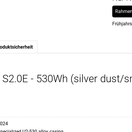
Rahmen
Frühjahrs
oduktsicherheit
0 S2.0E - 530Wh (silver dust/
024
pecialized U2-530 alloy casing