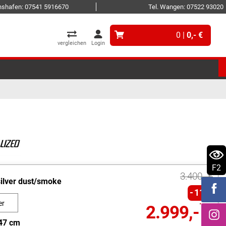
ichshafen: 07541 5916670
Tel. Wangen: 07522 93020
0 |
0,- €
vergleichen
Login
F2
3.400,- €
silver dust/smoke
11%
er
2.999,- €
moke
47 cm