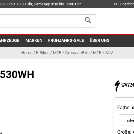
09:30 bis 18:00 Uhr, Samstag: 9:30 bis 15:00 Uhr
Tel. Friedr
AHRZEUGE
MARKEN
FRÜHJAHRS-SALE
ÜBER UNS
Home
/
E-Bikes
/
MTB / Cross
/
eBike / MTB / SUV
- 530WH
Farbe:
silv
dust/s
Größe: