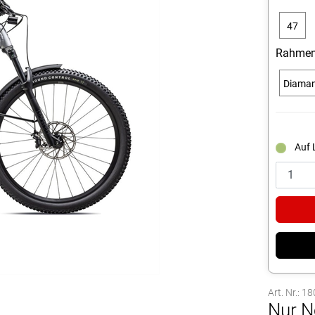
47
cm
Rahmen
Diama
Auf 
Art. Nr.: 1
Nur N