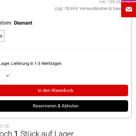
inkl. 19% MwSt.
zzgl. 78,99 €
Versandkosten & Gewicht
form:
Diamant
nt
Lager, Lieferung in 1-3 Werktagen
In den Warenkorb
Reservieren & Abholen
80170
och
1
Stück auf Lager