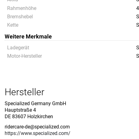
Rahmenhöhe
4
Bremshebel
S
Kette
S
Weitere Merkmale
Ladegerät
S
Motor-Hersteller
S
Hersteller
Specialized Germany GmbH
Hauptstraße 4
DE 83607 Holzkirchen
ridercare-de@specialized.com
https://www.specialized.com/