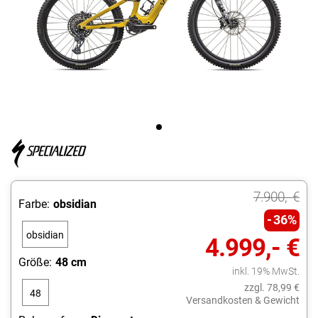
7.900,- €
Farbe:
obsidian
36%
obsidian
4.999,- €
Größe:
48 cm
inkl. 19% MwSt.
zzgl. 78,99 €
48
Versandkosten & Gewicht
cm