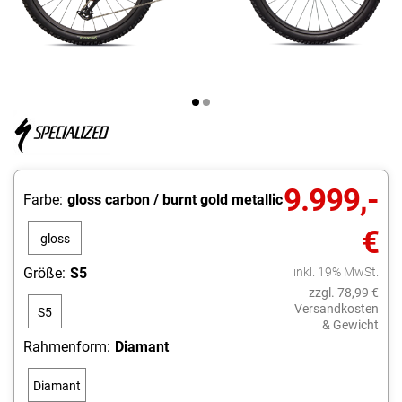
9.999,-
Farbe:
gloss carbon / burnt gold metallic
€
gloss
carbon
Größe:
S5
inkl. 19% MwSt.
/ burnt
zzgl. 78,99 €
Versandkosten
S5
gold
& Gewicht
metallic
Rahmenform:
Diamant
Diamant