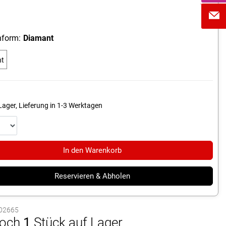
c
form:
Diamant
o
nt
Lager, Lieferung in 1-3 Werktagen
In den Warenkorb
Reservieren & Abholen
1002665
och
1
Stück auf Lager