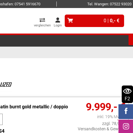
ichshafen: 07541 5916670
Tel. Wangen: 07522 93020
0 |
0,- €
vergleichen
Login
F2
9.999,- €
atin burnt gold metallic / doppio
inkl. 19% MwSt.
zzgl. 78,99 €
Versandkosten & Gewicht
S4