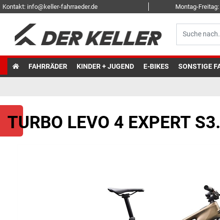
Kontakt: info@keller-fahrraeder.de
Montag-Freitag: 
FAHRRÄDER
KINDER + JUGEND
E-BIKES
SONSTIGE F
TURBO LEVO 4 EXPERT S3.