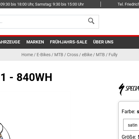
09:30 bis 18:00 Uhr, Samstag: 9:30 bis 15:00 Uhr
Tel. Friedr
AHRZEUGE
MARKEN
FRÜHJAHRS-SALE
ÜBER UNS
Home
/
E-Bikes
/
MTB / Cross
/
eBike / MTB / Fully
1 - 840WH
Farbe:
s
satin
burnt
Größe: