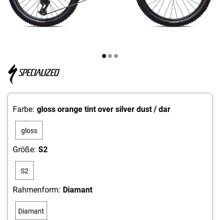
Farbe:
gloss orange tint over silver dust / dar
gloss
orange
Größe:
S2
tint
S2
over
silver
Rahmenform:
Diamant
dust /
Diamant
dar