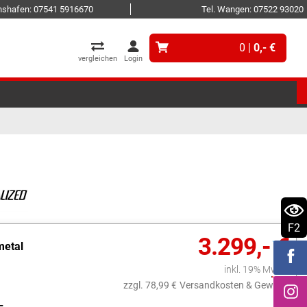
ichshafen: 07541 5916670
Tel. Wangen: 07522 93020
0 |
0,- €
vergleichen
Login
F2
3.299,- €
metal
inkl. 19% MwSt.
zzgl. 78,99 €
Versandkosten & Gewicht
L