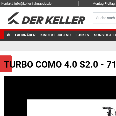
Kontakt: info@keller-fahrraeder.de
Montag-Freitag: 
FAHRRÄDER
KINDER + JUGEND
E-BIKES
SONSTIGE F
TURBO COMO 4.0 S2.0 - 