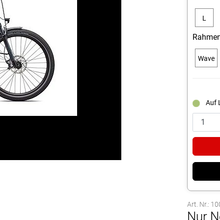
L
Rahmen
Wave
Auf 
Art. Nr.: 
Nur N