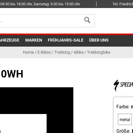
09:30 bis 18:00 Uhr, Samstag: 9:30 bis 15:00 Uhr
Tel. Friedr
AHRZEUGE
MARKEN
FRÜHJAHRS-SALE
ÜBER UNS
Home
/
E-Bikes
/
Trekking
/
eBike / Trekkingbike
710WH
Farbe:
metal
Größe: