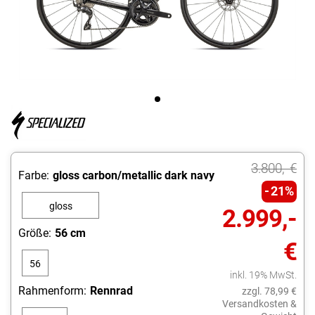
3.800,- €
Farbe:
gloss carbon/metallic dark navy
21%
gloss
2.999,-
carbon/metallic
Größe:
56 cm
€
dark navy
56
inkl. 19% MwSt.
cm
Rahmenform:
Rennrad
zzgl. 78,99 €
Versandkosten &