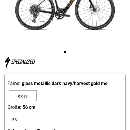
Farbe:
gloss metallic dark navy/harvest gold me
gloss
metallic dark
Größe:
56 cm
navy/harvest
56
gold me
cm