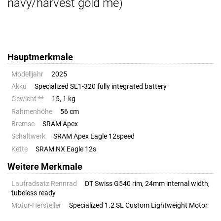
navy/harvest gold me)
Hauptmerkmale
Modelljahr
2025
Akku
Specialized SL1-320 fully integrated battery
Gewicht **
15, 1 kg
Rahmenhöhe
56 cm
Bremse
SRAM Apex
Schaltwerk
SRAM Apex Eagle 12speed
Kette
SRAM NX Eagle 12s
Weitere Merkmale
Laufradsatz Rennrad
DT Swiss G540 rim, 24mm internal width,
tubeless ready
Motor-Hersteller
Specialized 1.2 SL Custom Lightweight Motor