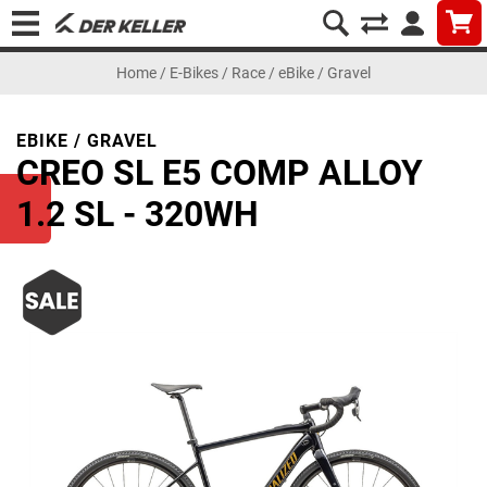
Home
/
E-Bikes
/
Race
/
eBike / Gravel
EBIKE / GRAVEL
CREO SL E5 COMP ALLOY
1.2 SL - 320WH