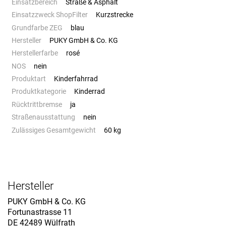
Einsatzbereich
Straße & Asphalt
Einsatzzweck ShopFilter
Kurzstrecke
Grundfarbe ZEG
blau
Hersteller
PUKY GmbH & Co. KG
Herstellerfarbe
rosé
NOS
nein
Produktart
Kinderfahrrad
Produktkategorie
Kinderrad
Rücktrittbremse
ja
Straßenausstattung
nein
Zulässiges Gesamtgewicht
60 kg
Hersteller
PUKY GmbH & Co. KG
Fortunastrasse 11
DE 42489 Wülfrath