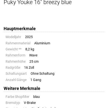
Puky Youke 16" breezy blue
Hauptmerkmale
Modelljahr
2025
Rahmenmaterial
Aluminium
Gewicht **
8,2 kg
Rahmenform
Wave
Rahmenhöhe
25 cm
Radgröße
16 Zoll
Schaltungsart
Ohne Schaltung
Anzahl Gänge
1 Gang
Weitere Merkmale
Farbe Shopfilter
blau
Bremstyp
V-Brake