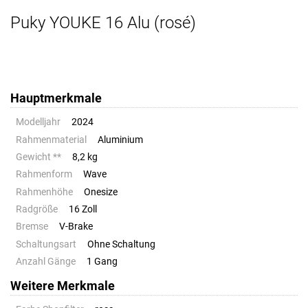
Puky YOUKE 16 Alu (rosé)
Hauptmerkmale
Modelljahr
2024
Rahmenmaterial
Aluminium
Gewicht **
8,2 kg
Rahmenform
Wave
Rahmenhöhe
Onesize
Radgröße
16 Zoll
Bremse
V-Brake
Schaltungsart
Ohne Schaltung
Anzahl Gänge
1 Gang
Weitere Merkmale