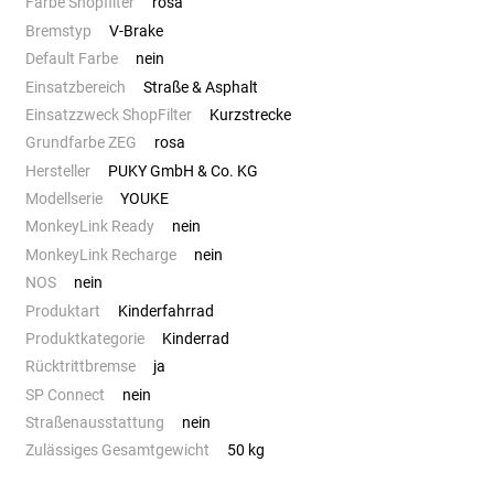
Farbe Shopfilter
rosa
Bremstyp
V-Brake
Default Farbe
nein
Einsatzbereich
Straße & Asphalt
Einsatzzweck ShopFilter
Kurzstrecke
Grundfarbe ZEG
rosa
Hersteller
PUKY GmbH & Co. KG
Modellserie
YOUKE
MonkeyLink Ready
nein
MonkeyLink Recharge
nein
NOS
nein
Produktart
Kinderfahrrad
Produktkategorie
Kinderrad
Rücktrittbremse
ja
SP Connect
nein
Straßenausstattung
nein
Zulässiges Gesamtgewicht
50 kg