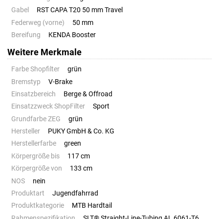
Gabel
RST CAPA T20 50 mm Travel
Federweg (vorne)
50 mm
Bereifung
KENDA Booster
Weitere Merkmale
Farbe Shopfilter
grün
Bremstyp
V-Brake
Einsatzbereich
Berge & Offroad
Einsatzzweck ShopFilter
Sport
Grundfarbe ZEG
grün
Hersteller
PUKY GmbH & Co. KG
Herstellerfarbe
green
Körpergröße bis
117 cm
Körpergröße von
133 cm
NOS
nein
Produktart
Jugendfahrrad
Produktkategorie
MTB Hardtail
Rahmenspezifikation
SLT® Straight-Line-Tubing AL 6061-T6