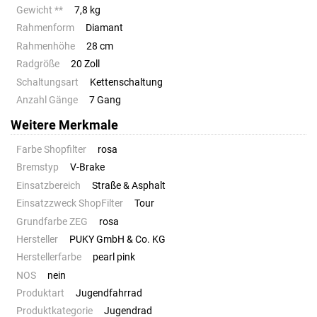
Gewicht **
7,8 kg
Rahmenform
Diamant
Rahmenhöhe
28 cm
Radgröße
20 Zoll
Schaltungsart
Kettenschaltung
Anzahl Gänge
7 Gang
Weitere Merkmale
Farbe Shopfilter
rosa
Bremstyp
V-Brake
Einsatzbereich
Straße & Asphalt
Einsatzzweck ShopFilter
Tour
Grundfarbe ZEG
rosa
Hersteller
PUKY GmbH & Co. KG
Herstellerfarbe
pearl pink
NOS
nein
Produktart
Jugendfahrrad
Produktkategorie
Jugendrad