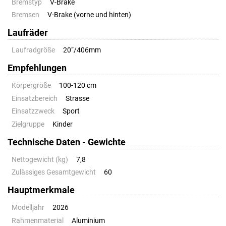
Bremstyp
V-Brake
Bremsen
V-Brake (vorne und hinten)
Laufräder
Laufradgröße
20“/406mm
Empfehlungen
Körpergröße
100-120 cm
Einsatzbereich
Strasse
Einsatzzweck
Sport
Zielgruppe
Kinder
Technische Daten - Gewichte
Nettogewicht (kg)
7,8
Zulässiges Gesamtgewicht
60
Hauptmerkmale
Modelljahr
2026
Rahmenmaterial
Aluminium