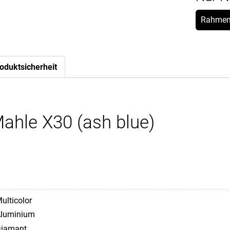
Rahmen
oduktsicherheit
ahle X30 (ash blue)
ulticolor
luminium
iamant