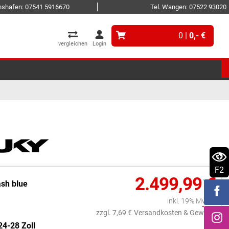
ichshafen: 07541 5916670
Tel. Wangen: 07522 93020
0 |
0,- €
vergleichen
Login
F2
2.499,99 €
ash blue
inkl. 19% MwSt.
zzgl. 7,69 €
Versandkosten & Gewicht
24-28 Zoll