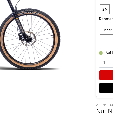
24-
28
Rahmen
Zoll
Kinder
Auf 
Art. Nr.: 
Nur N