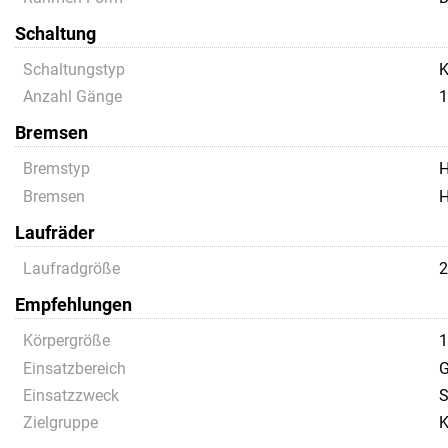
Schaltung
Schaltungstyp
K
Anzahl Gänge
1
Bremsen
Bremstyp
H
Bremsen
H
Laufräder
Laufradgröße
Empfehlungen
Körpergröße
1
Einsatzbereich
G
Einsatzzweck
S
Zielgruppe
K