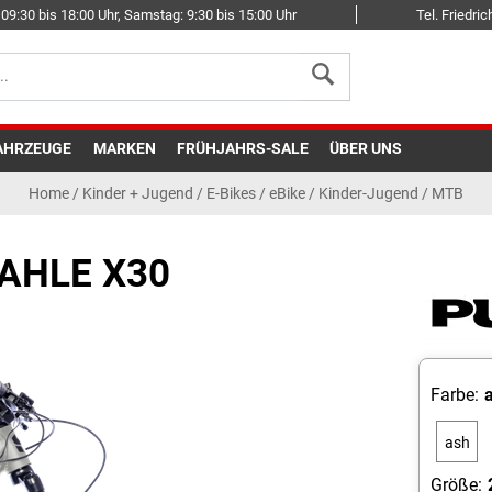
09:30 bis 18:00 Uhr, Samstag: 9:30 bis 15:00 Uhr
Tel. Friedr
AHRZEUGE
MARKEN
FRÜHJAHRS-SALE
ÜBER UNS
Home
/
Kinder + Jugend
/
E-Bikes
/
eBike / Kinder-Jugend / MTB
AHLE X30
Farbe:
ash
blue
Größe: