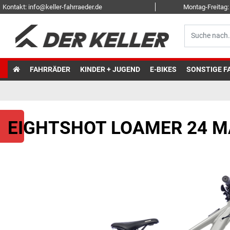
Kontakt: info@keller-fahrraeder.de
Montag-Freitag: 
FAHRRÄDER
KINDER + JUGEND
E-BIKES
SONSTIGE F
EIGHTSHOT LOAMER 24 M