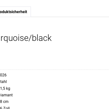
oduktsicherheit
urquoise/black
026
tahl
1,5 kg
iamant
8 cm
6 Zoll