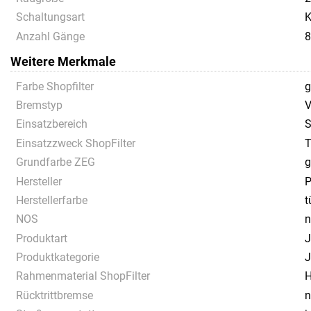
Schaltungsart
K
Anzahl Gänge
8
Weitere Merkmale
Farbe Shopfilter
g
Bremstyp
V
Einsatzbereich
S
Einsatzzweck ShopFilter
T
Grundfarbe ZEG
g
Hersteller
P
Herstellerfarbe
t
NOS
n
Produktart
J
Produktkategorie
J
Rahmenmaterial ShopFilter
H
Rücktrittbremse
n