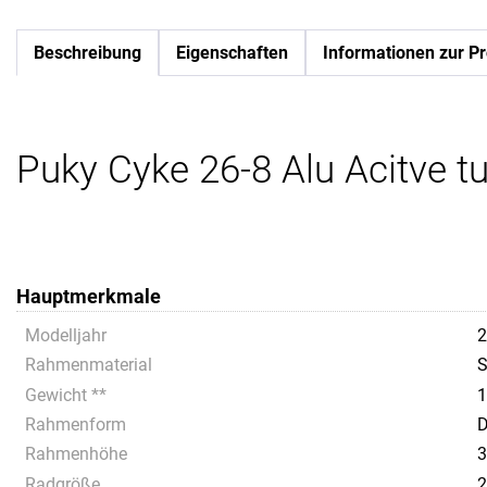
Beschreibung
Eigenschaften
Informationen zur Pr
Puky Cyke 26-8 Alu Acitve t
Hauptmerkmale
Modelljahr
2
Rahmenmaterial
S
Gewicht **
1
Rahmenform
D
Rahmenhöhe
3
Radgröße
2