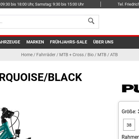
09:30 bis 18:00 Uhr, Samstag: 9:30 bis 15:00 Uhr
Tel. Friedr
AHRZEUGE
MARKEN
FRÜHJAHRS-SALE
ÜBER UNS
Home
/
Fahrräder
/
MTB + Cross
/
Bio / MTB / ATB
URQUOISE/BLACK
Größe:
38
cm
Rahmen