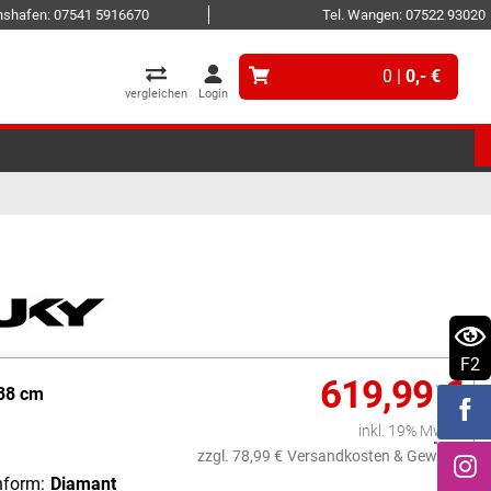
ichshafen: 07541 5916670
Tel. Wangen: 07522 93020
0 |
0,- €
vergleichen
Login
F2
619,99 €
38 cm
inkl. 19% MwSt.
zzgl. 78,99 €
Versandkosten & Gewicht
form:
Diamant