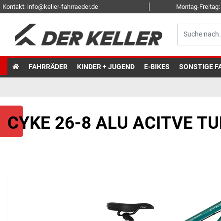
Kontakt: info@keller-fahrraeder.de
Montag-Freitag: 
FAHRRÄDER
KINDER + JUGEND
E-BIKES
SONSTIGE F
CYKE 26-8 ALU ACITVE T