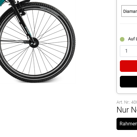
Diama
Auf 
Art. Nr.: 4
Nur N
Rahmen