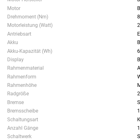
Motor
B
Drehmoment (Nm)
8
Motorleistung (Watt)
2
Antriebsart
E
Akku
B
Akku-Kapazität (Wh)
6
Display
B
Rahmenmaterial
A
Rahmenform
Rahmenhöhe
Radgröße
2
Bremse
Bremsscheibe
1
Schaltungsart
K
Anzahl Gänge
1
Schaltwerk
S