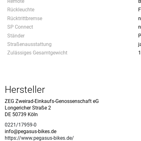
Remote
B
Rückleuchte
F
Rücktrittbremse
n
SP Connect
n
Ständer
P
Straßenausstattung
j
Zulässiges Gesamtgewicht
1
Hersteller
ZEG Zweirad-Einkaufs-Genossenschaft eG
Longericher Straße 2
DE 50739 Köln
0221/17959-0
info@pegasus-bikes.de
https://www.pegasus-bikes.de/