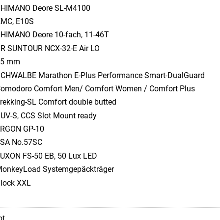
HIMANO Deore SL-M4100
MC, E10S
HIMANO Deore 10-fach, 11-46T
R SUNTOUR NCX-32-E Air LO
75 mm
CHWALBE Marathon E-Plus Performance Smart-DualGuard
omodoro Comfort Men/ Comfort Women / Comfort Plus
rekking-SL Comfort double butted
UV-S, CCS Slot Mount ready
RGON GP-10
SA No.57SC
UXON FS-50 EB, 50 Lux LED
onkeyLoad Systemgepäckträger
lock XXL
ot