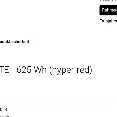
Rahmen
Frühjahrs
oduktsicherheit
E - 625 Wh (hyper red)
024
osch