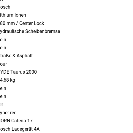
osch
ithium Ionen
80 mm / Center Lock
ydraulische Scheibenbremse
ein
ein
traße & Asphalt
our
YDE Taurus 2000
4,68 kg
ein
ein
ot
yper red
ORN Catena 17
osch Ladegerät 4A