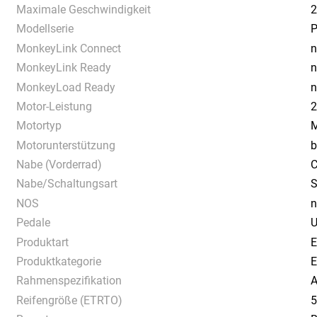
Maximale Geschwindigkeit
2
Modellserie
P
MonkeyLink Connect
n
MonkeyLink Ready
n
MonkeyLoad Ready
n
Motor-Leistung
2
Motortyp
M
Motorunterstützung
b
Nabe (Vorderrad)
C
Nabe/Schaltungsart
S
NOS
n
Pedale
U
Produktart
E
Produktkategorie
E
Rahmenspezifikation
A
Reifengröße (ETRTO)
5