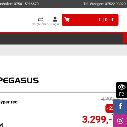
ichshafen: 07541 5916670
Tel. Wangen: 07522 93020
0 |
0,- €
vergleichen
Login
F2
4.299,- €
hyper red
23%
3.299,- €
M