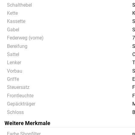
Schalthebel
S
Kette
K
Kassette
S
Gabel
S
Federweg (vorne)
Bereifung
S
Sattel
C
Lenker
T
Vorbau
S
Griffe
E
Steuersatz
F
Frontleuchte
F
Gepäckträger
M
Schloss
B
Weitere Merkmale
Farbe Shopfilter
r