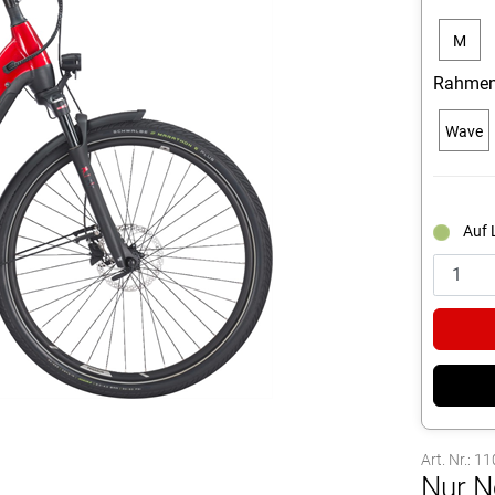
M
Rahmen
Wave
Auf 
Art. Nr.: 1
Nur N