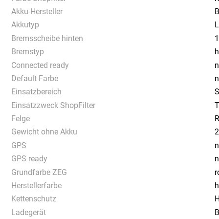
Akku-Hersteller
B
Akkutyp
L
Bremsscheibe hinten
1
Bremstyp
h
Connected ready
n
Default Farbe
n
Einsatzbereich
S
Einsatzzweck ShopFilter
T
Felge
R
Gewicht ohne Akku
2
GPS
n
GPS ready
n
Grundfarbe ZEG
r
Herstellerfarbe
h
Kettenschutz
H
Ladegerät
B