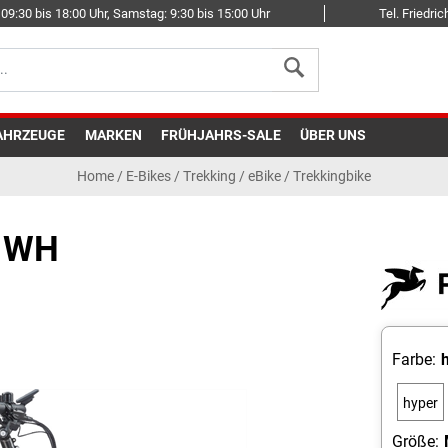
09:30 bis 18:00 Uhr, Samstag: 9:30 bis 15:00 Uhr
Tel. Friedr
AHRZEUGE
MARKEN
FRÜHJAHRS-SALE
ÜBER UNS
Home
/
E-Bikes
/
Trekking
/
eBike / Trekkingbike
5 WH
Farbe:
hyper
red
Größe: