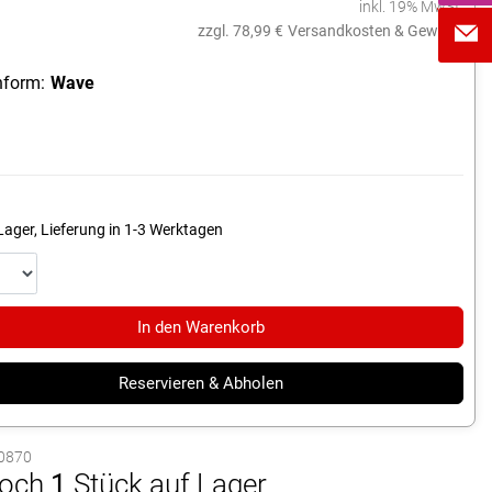
inkl. 19% MwSt.
zzgl. 78,99 €
Versandkosten & Gewicht
form:
Wave
Lager, Lieferung in 1-3 Werktagen
In den Warenkorb
Reservieren & Abholen
10870
och
1
Stück auf Lager