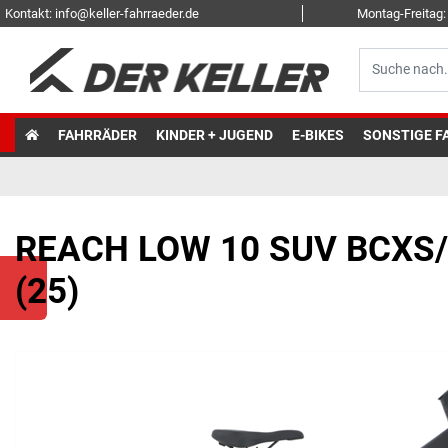
Kontakt: info@keller-fahrraeder.de
Montag-Freitag: 
FAHRRÄDER
KINDER + JUGEND
E-BIKES
SONSTIGE F
REACH LOW 10 SUV BCXS/
(25)