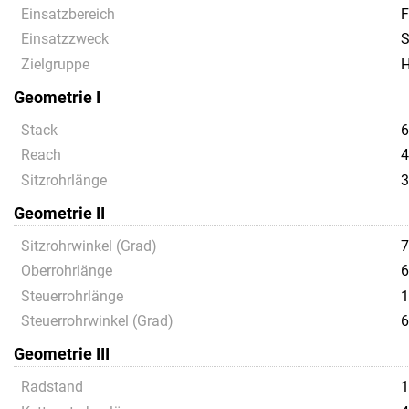
Einsatzbereich
F
Einsatzzweck
S
Zielgruppe
H
Geometrie I
Stack
6
Reach
4
Sitzrohrlänge
3
Geometrie II
Sitzrohrwinkel (Grad)
7
Oberrohrlänge
6
Steuerrohrlänge
1
Steuerrohrwinkel (Grad)
6
Geometrie III
Radstand
1