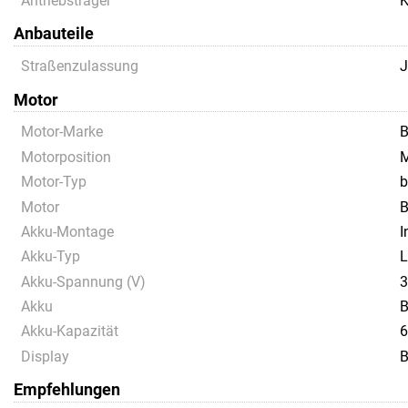
Antriebsträger
K
Anbauteile
Straßenzulassung
J
Motor
Motor-Marke
B
Motorposition
M
Motor-Typ
b
Motor
B
Akku-Montage
I
Akku-Typ
L
Akku-Spannung (V)
Akku
B
Akku-Kapazität
6
Display
B
Empfehlungen