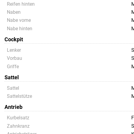
Reifen hinten
M
Naben
M
Nabe vorne
M
Nabe hinten
M
Cockpit
Lenker
S
Vorbau
S
Griffe
Sattel
Sattel
M
Sattelstütze
M
Antrieb
Kurbelsatz
F
Zahnkranz
S