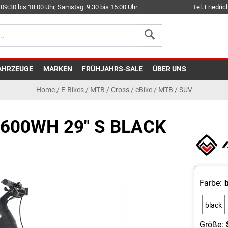
09:30 bis 18:00 Uhr, Samstag: 9:30 bis 15:00 Uhr
Tel. Friedr
AHRZEUGE
MARKEN
FRÜHJAHRS-SALE
ÜBER UNS
Home
/
E-Bikes
/
MTB / Cross
/
eBike / MTB / SUV
600WH 29" S BLACK
Farbe:
black
Größe: