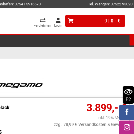
ichshafen: 07541 5916670
Tel. Wangen: 07522 93020
0 |
0,- €
vergleichen
Login
F2
3.899,- €
black
inkl. 19% MwSt.
zzgl. 78,99 €
Versandkosten & Gewicht
S