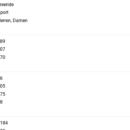
reeride
port
erren, Damen
89
07
70
6
05
75
8
184