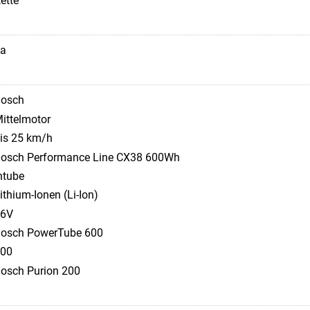
ette
a
osch
ittelmotor
is 25 km/h
osch Performance Line CX38 600Wh
ntube
ithium-Ionen (Li-Ion)
36V
osch PowerTube 600
00
osch Purion 200