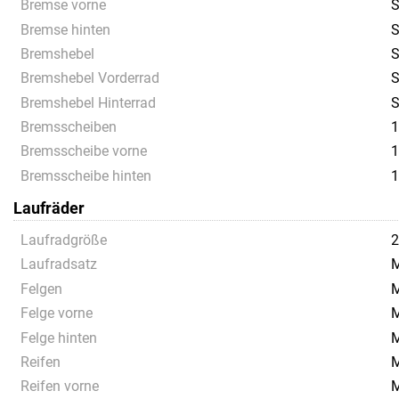
Bremse vorne
S
Bremse hinten
S
Bremshebel
S
Bremshebel Vorderrad
S
Bremshebel Hinterrad
S
Bremsscheiben
Bremsscheibe vorne
Bremsscheibe hinten
Laufräder
Laufradgröße
Laufradsatz
M
Felgen
M
Felge vorne
M
Felge hinten
M
Reifen
M
Reifen vorne
M