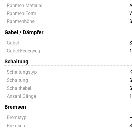
Rahmen-Material
A
Rahmen-Form
Rahmenhöhe
Gabel / Dämpfer
Gabel
S
Gabel Federweg
1
Schaltung
Schaltungstyp
K
Schaltung
S
Schalthebel
S
Anzahl Gänge
1
Bremsen
Bremstyp
H
Bremsen
S