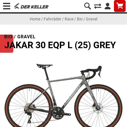
Home
/
Fahrräder
/
Race
/
Bio / Gravel
BIO / GRAVEL
JAKAR 30 EQP L (25) GREY