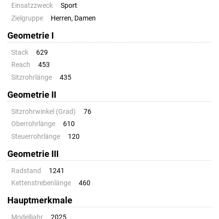
Einsatzzweck
Sport
Zielgruppe
Herren, Damen
Geometrie I
Stack
629
Reach
453
Sitzrohrlänge
435
Geometrie II
Sitzrohrwinkel (Grad)
76
Oberrohrlänge
610
Steuerrohrlänge
120
Geometrie III
Radstand
1241
Kettenstrebenlänge
460
Hauptmerkmale
Modelljahr
2025