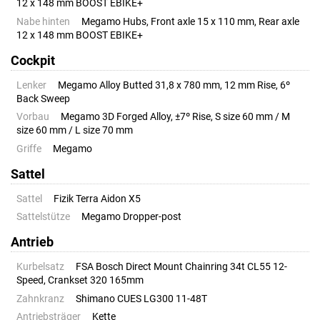
12 x 148 mm BOOST EBIKE+
Nabe hinten
Megamo Hubs, Front axle 15 x 110 mm, Rear axle
12 x 148 mm BOOST EBIKE+
Cockpit
Lenker
Megamo Alloy Butted 31,8 x 780 mm, 12 mm Rise, 6º
Back Sweep
Vorbau
Megamo 3D Forged Alloy, ±7º Rise, S size 60 mm / M
size 60 mm / L size 70 mm
Griffe
Megamo
Sattel
Sattel
Fizik Terra Aidon X5
Sattelstütze
Megamo Dropper-post
Antrieb
Kurbelsatz
FSA Bosch Direct Mount Chainring 34t CL55 12-
Speed, Crankset 320 165mm
Zahnkranz
Shimano CUES LG300 11-48T
Antriebsträger
Kette