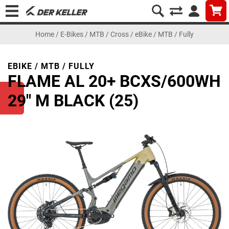
Home
/
E-Bikes
/
MTB / Cross
/
eBike / MTB / Fully
EBIKE / MTB / FULLY
FLAME AL 20+ BCXS/600WH
29" M BLACK (25)