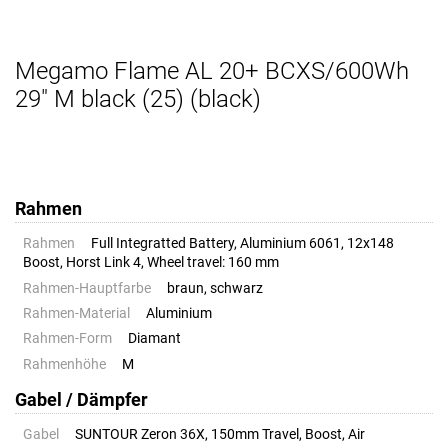
Megamo Flame AL 20+ BCXS/600Wh
29" M black (25) (black)
Rahmen
Rahmen
Full Integratted Battery, Aluminium 6061, 12x148
Boost, Horst Link 4, Wheel travel: 160 mm
Rahmen-Hauptfarbe
braun, schwarz
Rahmen-Material
Aluminium
Rahmen-Form
Diamant
Rahmenhöhe
M
Gabel / Dämpfer
Gabel
SUNTOUR Zeron 36X, 150mm Travel, Boost, Air