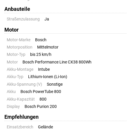
Anbauteile
Straßenzulassung
Ja
Motor
Motor-Marke
Bosch
Motorposition
Mittelmotor
Motor-Typ
bis 25 km/h
Motor
Bosch Performance Line CX38 800Wh
Akku-Montage
Intube
Akku-Typ
Lithium-Ionen (Li-Ion)
Akku-Spannung (V)
Sonstige
Akku
Bosch PowerTube 800
Akku-Kapazität
800
Display
Bosch Purion 200
Empfehlungen
Einsatzbereich
Gelände