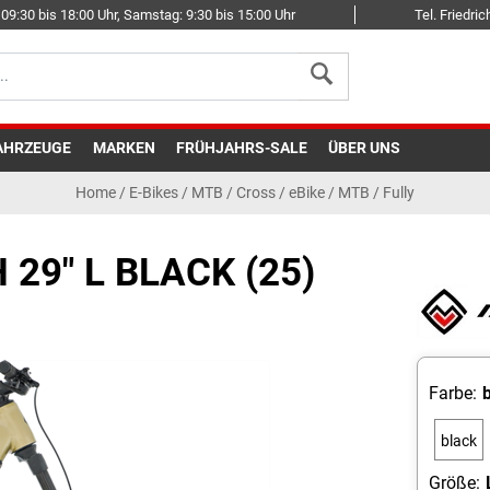
09:30 bis 18:00 Uhr, Samstag: 9:30 bis 15:00 Uhr
Tel. Friedr
AHRZEUGE
MARKEN
FRÜHJAHRS-SALE
ÜBER UNS
Home
/
E-Bikes
/
MTB / Cross
/
eBike / MTB / Fully
29" L BLACK (25)
Farbe:
black
Größe: