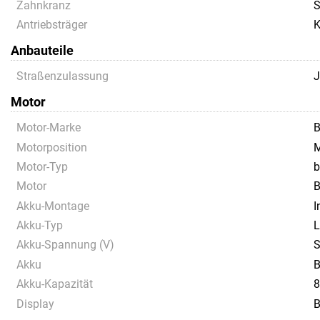
Zahnkranz
S
Antriebsträger
K
Anbauteile
Straßenzulassung
J
Motor
Motor-Marke
B
Motorposition
M
Motor-Typ
b
Motor
B
Akku-Montage
I
Akku-Typ
L
Akku-Spannung (V)
S
Akku
B
Akku-Kapazität
8
Display
B