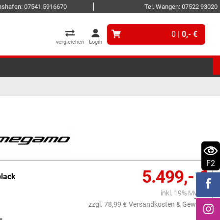
ichshafen: 07541 5916670
Tel. Wangen: 07522 93020
0 |
0,- €
vergleichen
Login
F2
5.499,- €
black
inkl. 19% MwSt.
zzgl. 78,99 €
Versandkosten & Gewicht
L