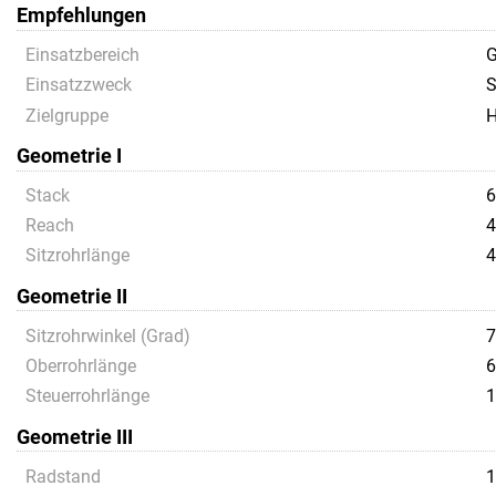
Empfehlungen
Einsatzbereich
G
Einsatzzweck
S
Zielgruppe
H
Geometrie I
Stack
6
Reach
4
Sitzrohrlänge
4
Geometrie II
Sitzrohrwinkel (Grad)
7
Oberrohrlänge
6
Steuerrohrlänge
1
Geometrie III
Radstand
1