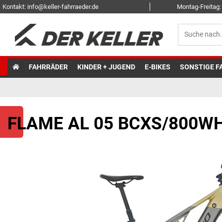
Kontakt: info@keller-fahrraeder.de
Montag-Freitag: 
FAHRRÄDER
KINDER + JUGEND
E-BIKES
SONSTIGE F
FLAME AL 05 BCXS/800WH 