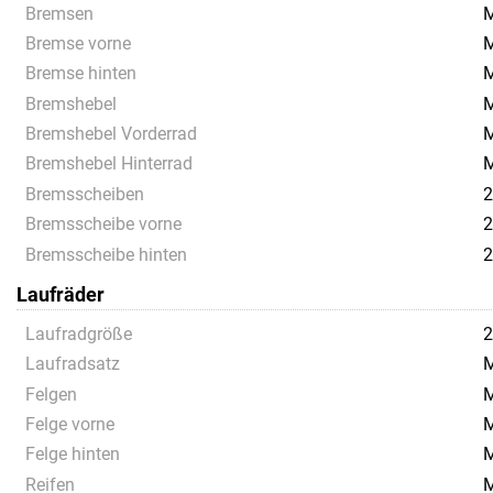
Bremsen
M
Bremse vorne
M
Bremse hinten
M
Bremshebel
M
Bremshebel Vorderrad
M
Bremshebel Hinterrad
M
Bremsscheiben
Bremsscheibe vorne
Bremsscheibe hinten
Laufräder
Laufradgröße
Laufradsatz
M
Felgen
M
Felge vorne
M
Felge hinten
M
Reifen
M