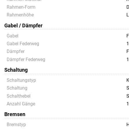
Rahmen-Form
D
Rahmenhöhe
L
Gabel / Dämpfer
Gabel
F
Gabel Federweg
1
Dämpfer
F
Dämpfer Federweg
1
Schaltung
Schaltungstyp
K
Schaltung
S
Schalthebel
S
Anzahl Gänge
1
Bremsen
Bremstyp
H