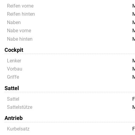
Reifen vorne
M
Reifen hinten
M
Naben
M
Nabe vorne
M
Nabe hinten
M
Cockpit
Lenker
M
Vorbau
M
Griffe
Sattel
Sattel
F
Sattelstütze
M
Antrieb
Kurbelsatz
F