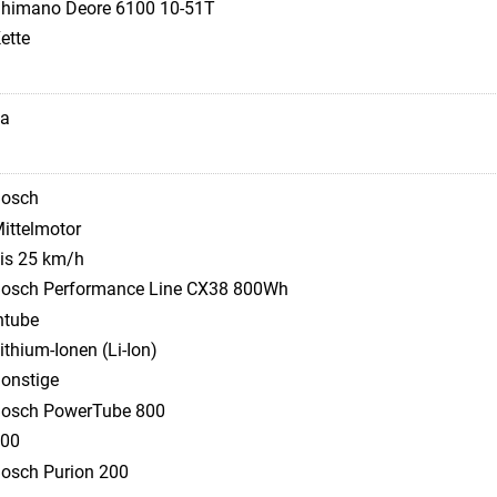
himano Deore 6100 10-51T
ette
a
osch
ittelmotor
is 25 km/h
osch Performance Line CX38 800Wh
ntube
ithium-Ionen (Li-Ion)
onstige
osch PowerTube 800
00
osch Purion 200