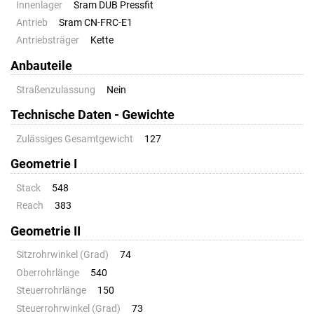
Innenlager
Sram DUB Pressfit
Antrieb
Sram CN-FRC-E1
Antriebsträger
Kette
Anbauteile
Straßenzulassung
Nein
Technische Daten - Gewichte
Zulässiges Gesamtgewicht
127
Geometrie I
Stack
548
Reach
383
Geometrie II
Sitzrohrwinkel (Grad)
74
Oberrohrlänge
540
Steuerrohrlänge
150
Steuerrohrwinkel (Grad)
73