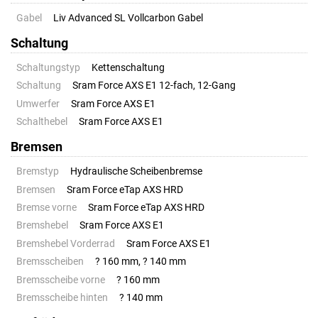
Gabel
Liv Advanced SL Vollcarbon Gabel
Schaltung
Schaltungstyp
Kettenschaltung
Schaltung
Sram Force AXS E1 12-fach, 12-Gang
Umwerfer
Sram Force AXS E1
Schalthebel
Sram Force AXS E1
Bremsen
Bremstyp
Hydraulische Scheibenbremse
Bremsen
Sram Force eTap AXS HRD
Bremse vorne
Sram Force eTap AXS HRD
Bremshebel
Sram Force AXS E1
Bremshebel Vorderrad
Sram Force AXS E1
Bremsscheiben
? 160 mm, ? 140 mm
Bremsscheibe vorne
? 160 mm
Bremsscheibe hinten
? 140 mm