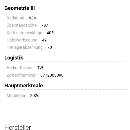
Geometrie III
Radstand
984
Überstandshöhe
787
Kettenstrebenlänge
405
Gabelvorbiegung
49
Tretlagerabsenkung
70
Logistik
Herkunftsland
TW
Zolltarifnummer
8712003090
Hauptmerkmale
Modelljahr
2026
Hersteller