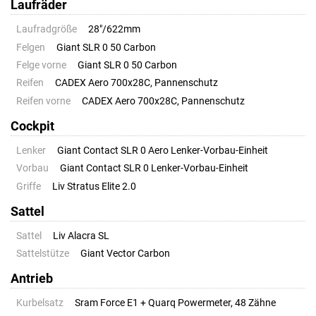
Laufräder
Laufradgröße
28"/622mm
Felgen
Giant SLR 0 50 Carbon
Felge vorne
Giant SLR 0 50 Carbon
Reifen
CADEX Aero 700x28C, Pannenschutz
Reifen vorne
CADEX Aero 700x28C, Pannenschutz
Cockpit
Lenker
Giant Contact SLR 0 Aero Lenker-Vorbau-Einheit
Vorbau
Giant Contact SLR 0 Lenker-Vorbau-Einheit
Griffe
Liv Stratus Elite 2.0
Sattel
Sattel
Liv Alacra SL
Sattelstütze
Giant Vector Carbon
Antrieb
Kurbelsatz
Sram Force E1 + Quarq Powermeter, 48 Zähne