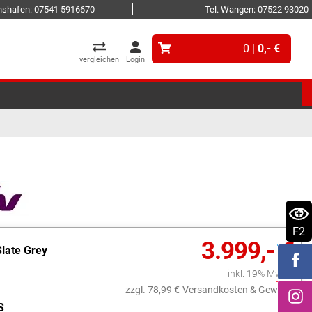
ichshafen: 07541 5916670
Tel. Wangen: 07522 93020
0 |
0,- €
vergleichen
Login
F2
3.999,- €
Slate Grey
inkl. 19% MwSt.
zzgl. 78,99 €
Versandkosten & Gewicht
S