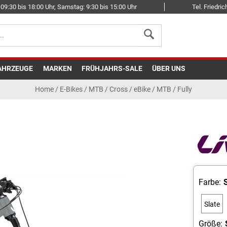
09:30 bis 18:00 Uhr, Samstag: 9:30 bis 15:00 Uhr
Tel. Friedr
AHRZEUGE
MARKEN
FRÜHJAHRS-SALE
ÜBER UNS
Home
/
E-Bikes
/
MTB / Cross
/
eBike / MTB / Fully
Farbe:
Slate
Grey
Größe: