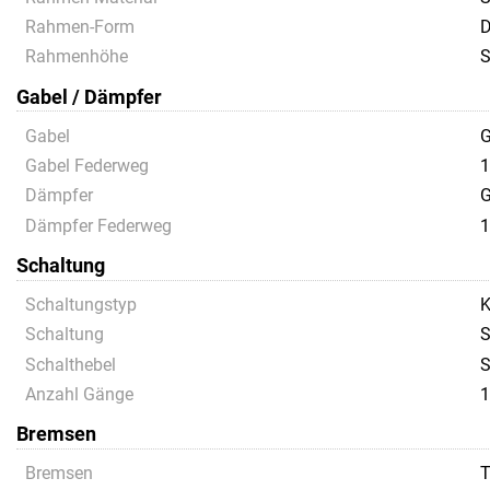
Rahmen-Form
D
Rahmenhöhe
Gabel / Dämpfer
Gabel
G
Gabel Federweg
1
Dämpfer
G
Dämpfer Federweg
1
Schaltung
Schaltungstyp
K
Schaltung
S
Schalthebel
S
Anzahl Gänge
1
Bremsen
Bremsen
T