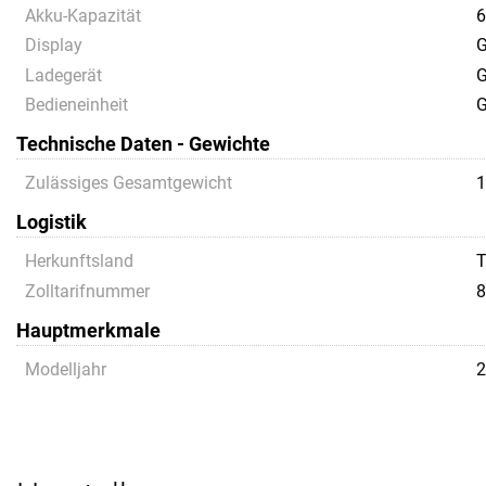
Akku-Kapazität
6
Display
G
Ladegerät
G
Bedieneinheit
G
Technische Daten - Gewichte
Zulässiges Gesamtgewicht
1
Logistik
Herkunftsland
Zolltarifnummer
8
Hauptmerkmale
Modelljahr
2