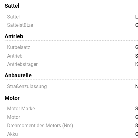
Sattel
Sattel
L
Sattelstütze
G
Antrieb
Kurbelsatz
G
Antrieb
S
Antriebsträger
K
Anbauteile
Straßenzulassung
N
Motor
Motor-Marke
S
Motor
G
Drehmoment des Motors (Nm)
8
Akku
G