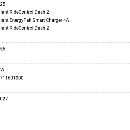
25
iant RideControl Dash 2
iant EnergyPak Smart Charger 4A
iant RideControl Dash 2
56
TW
711601000
027