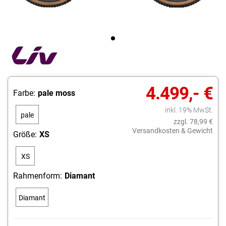
4.499,- €
Farbe:
pale moss
inkl. 19% MwSt.
pale
zzgl. 78,99 €
moss
Versandkosten & Gewicht
Größe:
XS
XS
Rahmenform:
Diamant
Diamant