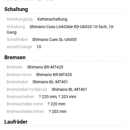
Schaltung
Schaltungstyp
Kettenschaltung
Schaltung
Shimano Cues LinkGlide RD-U6020 10-fach, 10-
Gang
Schalthebel
Shimano Cues SL-U6000
Anzahl Gänge
10
Bremsen
Bremsen
Shimano BR-MT420
Bremse vorne
Shimano BR-MT420
Bremshebel
Shimano BL-MT401
Bremshebel Vorderrad
Shimano BL-MT401
Bremsscheiben
? 220 mm, ? 203 mm
Bremsscheibe vorne
? 220 mm
Bremsscheibe hinten
? 203 mm
Laufräder