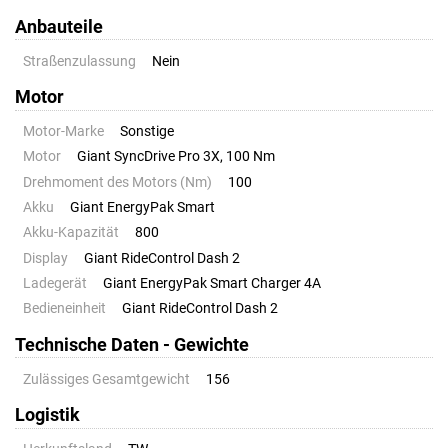
Anbauteile
Straßenzulassung
Nein
Motor
Motor-Marke
Sonstige
Motor
Giant SyncDrive Pro 3X, 100 Nm
Drehmoment des Motors (Nm)
100
Akku
Giant EnergyPak Smart
Akku-Kapazität
800
Display
Giant RideControl Dash 2
Ladegerät
Giant EnergyPak Smart Charger 4A
Bedieneinheit
Giant RideControl Dash 2
Technische Daten - Gewichte
Zulässiges Gesamtgewicht
156
Logistik