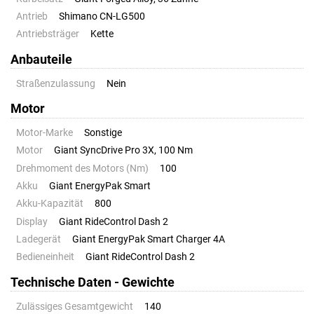
Antrieb
Shimano CN-LG500
Antriebsträger
Kette
Anbauteile
Straßenzulassung
Nein
Motor
Motor-Marke
Sonstige
Motor
Giant SyncDrive Pro 3X, 100 Nm
Drehmoment des Motors (Nm)
100
Akku
Giant EnergyPak Smart
Akku-Kapazität
800
Display
Giant RideControl Dash 2
Ladegerät
Giant EnergyPak Smart Charger 4A
Bedieneinheit
Giant RideControl Dash 2
Technische Daten - Gewichte
Zulässiges Gesamtgewicht
140