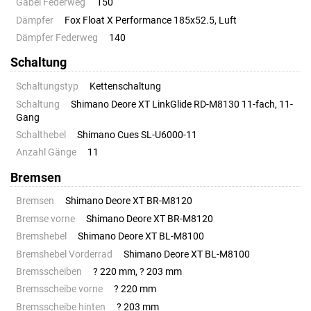
Gabel Federweg
150
Dämpfer
Fox Float X Performance 185x52.5, Luft
Dämpfer Federweg
140
Schaltung
Schaltungstyp
Kettenschaltung
Schaltung
Shimano Deore XT LinkGlide RD-M8130 11-fach, 11-
Gang
Schalthebel
Shimano Cues SL-U6000-11
Anzahl Gänge
11
Bremsen
Bremsen
Shimano Deore XT BR-M8120
Bremse vorne
Shimano Deore XT BR-M8120
Bremshebel
Shimano Deore XT BL-M8100
Bremshebel Vorderrad
Shimano Deore XT BL-M8100
Bremsscheiben
? 220 mm, ? 203 mm
Bremsscheibe vorne
? 220 mm
Bremsscheibe hinten
? 203 mm