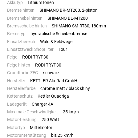
Akkutyp
Lithium Ionen
Bremse hinten
SHIMANO BR-MT200, 2-piston
Bremshebel hinten
SHIMANO BL-MT200
Bremsscheibe hinten
SHIMANO SM-RT30, 180mm
Bremstyp
hydraulische Scheibenbremse
Einsatzbereich
Wald & Feldwege
Einsatzzweck ShopFilter
Tour
Felge
RODI TRYP30
Felge hinten
RODI TRYP30
Grundfarbe ZEG
schwarz
Hersteller
KETTLER Alu-Rad GmbH
Herstellerfarbe
chrome matt / black shiny
Kettenschutz
Kettler Quadriga
Ladegerät
Charger 4A
Maximale Geschwindigkeit
25 km/h
Motor-Leistung
250 Watt
Motortyp
Mittelmotor
Motorunterstützung
bis 25 km/h