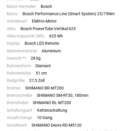
Motor Hersteller
Bosch
Motor
Bosch Performance Line (Smart System) 25/75Nm
Antriebsart
Elektro-Motor
Akku
Bosch PowerTube Vertikal 625
Akku-Kapazität (Wh)
625 Wh
Display
Bosch LED Remote
Rahmenmaterial
Aluminium
Gewicht **
28 kg
Rahmenform
Diamant
Rahmenhöhe
51 cm
Radgröße
27,5 Zoll
Bremse
SHIMANO BR-MT200
Bremsscheibe
SHIMANO SM-RT30, 180mm
Bremshebel
SHIMANO BL-MT200
Schaltungsart
Kettenschaltung
Anzahl Gänge
10 Gang
Schaltwerk
SHIMANO Deore RD-M5120