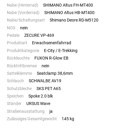
Nabe (Hinterrad)
SHIMANO Altus FH-MT400
Nabe (Vorderrad)
SHIMANO Altus HB-MT400
Nabe/Schaltungsart
Shimano Deore RD-M5120
NOS
nein
Pedale
ZECURE VP-469
Produktart
Erwachsenenfahrrad
Produktkategorie
E-City / E-Trekking
Rückleuchte
FUXON R-Glow EB
Rücktrittbremse
nein
Sattelklemme
Seatclamp 38,6mm
Schlauch
SCHWALBE AV19
Schutzbleche
SKS PET A65
Speichen
Spoke 2.0 blk
Ständer
URSUS Wave
Straßenausstattung
ja
Zulässiges Gesamtgewicht
145 kg