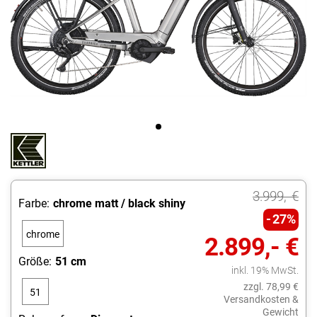
3.999,- €
Farbe:
chrome matt / black shiny
27%
chrome
2.899,- €
matt /
Größe:
51 cm
inkl. 19% MwSt.
black
zzgl. 78,99 €
51
shiny
Versandkosten &
Gewicht
cm