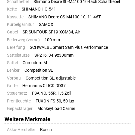
Schalthebel
Shimano Deore SL-M4100 10-fach Schalthebel
Kette
SHIMANO HG-541
Kassette
SHIMANO Deore CS-M4100-10, 11-46T
Kurbelgarnitur
SAMOX
Gabel
SR SUNTOUR SF19-XCM34, Air
Federweg (vorne)
100 mm
Bereifung
SCHWALBE Smart Sam Plus Performance
Sattelstütze
SP216, 34.9x300mm
Sattel
Comodoro M
Lenker
Competition SL
Vorbau
Competition SL, adjustable
Griffe
Hermanns CLICK DD37
Steuersatz
FSA NO. 55R, 1.5 Zoll
Frontleuchte
FUXON FS-50, 50 lux
Gepäckträger
MonkeyLoad Carrier
Weitere Merkmale
Akku-Hersteller
Bosch